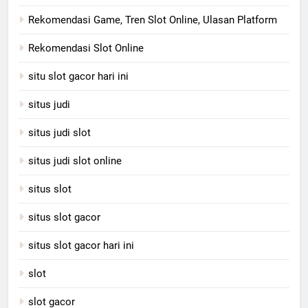
Rekomendasi Game, Tren Slot Online, Ulasan Platform
Rekomendasi Slot Online
situ slot gacor hari ini
situs judi
situs judi slot
situs judi slot online
situs slot
situs slot gacor
situs slot gacor hari ini
slot
slot gacor