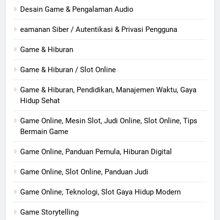
Desain Game & Pengalaman Audio
eamanan Siber / Autentikasi & Privasi Pengguna
Game & Hiburan
Game & Hiburan / Slot Online
Game & Hiburan, Pendidikan, Manajemen Waktu, Gaya
Hidup Sehat
Game Online, Mesin Slot, Judi Online, Slot Online, Tips
Bermain Game
Game Online, Panduan Pemula, Hiburan Digital
Game Online, Slot Online, Panduan Judi
Game Online, Teknologi, Slot Gaya Hidup Modern
Game Storytelling