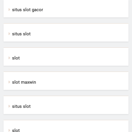
situs slot gacor
situs slot
slot
slot maxwin
situs slot
slot