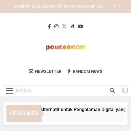
Skip
Daftar Edwinslot Mobile untuk Akses Akun Lebih
to
Fleksibel dan Mudah Digunakan
content
Cara Daftar Lebah4D Menggunakan Browser
Terbaru agar Akses Lebih Stabil
EDWINSLOT Link Alternatif untuk Pengalaman
Digital yang Lebih Lancar dan Terstruktur
Lebah4D Login Lewat HP dengan Langkah yang
Mudah Dipahami
Daftar Edwinslot Mobile untuk Akses Akun Lebih
Fleksibel dan Mudah Digunakan
Pouce En Cm
Konversi Ukuran Inci Ke Cm Dan Sebaliknya
Cara Daftar Lebah4D Menggunakan Browser
NEWSLETTER
RANDOM NEWS
Terbaru agar Akses Lebih Stabil
Dengan Cepat Dan Mudah Di Pouce En Cm.
Alat Konversi Untuk Kebutuhan Harian
MENU
Anda.
WINSLOT Link Alternatif untuk Pengalaman Digital yang Lebih
HEADLINES
Month Ago