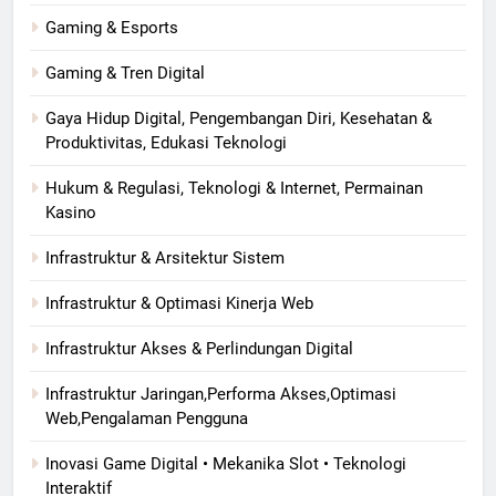
Gaming & Esports
Gaming & Tren Digital
Gaya Hidup Digital, Pengembangan Diri, Kesehatan &
Produktivitas, Edukasi Teknologi
Hukum & Regulasi, Teknologi & Internet, Permainan
Kasino
Infrastruktur & Arsitektur Sistem
Infrastruktur & Optimasi Kinerja Web
Infrastruktur Akses & Perlindungan Digital
Infrastruktur Jaringan,Performa Akses,Optimasi
Web,Pengalaman Pengguna
Inovasi Game Digital • Mekanika Slot • Teknologi
Interaktif