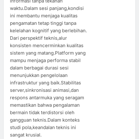
informasi tanpa tekanan
waktu.Dalam sesi panjang,kondisi
ini membantu menjaga kualitas
pengamatan tetap tinggi tanpa
kelelahan kognitif yang berlebihan.
Dari perspektif teknis,alur
konsisten mencerminkan kualitas
sistem yang matang.Platform yang
mampu menjaga performa stabil
dalam berbagai durasi sesi
menunjukkan pengelolaan
infrastruktur yang baik.Stabilitas
server,sinkronisasi animasi,dan
respons antarmuka yang seragam
memastikan bahwa pengalaman
bermain tidak terdistorsi oleh
gangguan teknis.Dalam konteks
studi pola,keandalan teknis ini
sangat krusial.