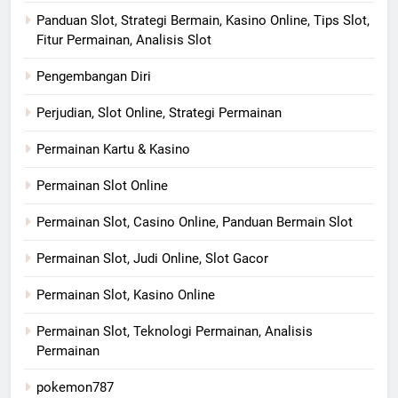
Panduan Slot, Strategi Bermain, Kasino Online, Tips Slot,
Fitur Permainan, Analisis Slot
Pengembangan Diri
Perjudian, Slot Online, Strategi Permainan
Permainan Kartu & Kasino
Permainan Slot Online
Permainan Slot, Casino Online, Panduan Bermain Slot
Permainan Slot, Judi Online, Slot Gacor
Permainan Slot, Kasino Online
Permainan Slot, Teknologi Permainan, Analisis
Permainan
pokemon787