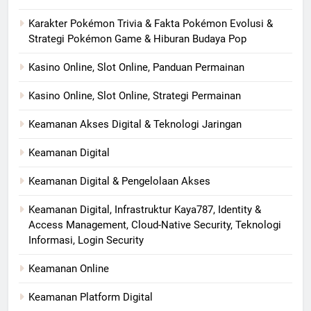
Karakter Pokémon Trivia & Fakta Pokémon Evolusi &
Strategi Pokémon Game & Hiburan Budaya Pop
Kasino Online, Slot Online, Panduan Permainan
Kasino Online, Slot Online, Strategi Permainan
Keamanan Akses Digital & Teknologi Jaringan
Keamanan Digital
Keamanan Digital & Pengelolaan Akses
Keamanan Digital, Infrastruktur Kaya787, Identity &
Access Management, Cloud-Native Security, Teknologi
Informasi, Login Security
Keamanan Online
Keamanan Platform Digital