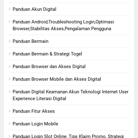
Panduan Akun Digital
Panduan Android,Troubleshooting Login,Optimasi
Browser,Stabilitas Akses,Pengalaman Pengguna
Panduan Bermain
Panduan Bermain & Strategi Togel
Panduan Browser dan Akses Digital
Panduan Browser Mobile dan Akses Digital
Panduan Digital Keamanan Akun Teknologi Internet User
Experience Literasi Digital
Panduan Fitur Akses
Panduan Login Mobile
Panduan Login Slot Online, Tips Klaim Promo, Strategi