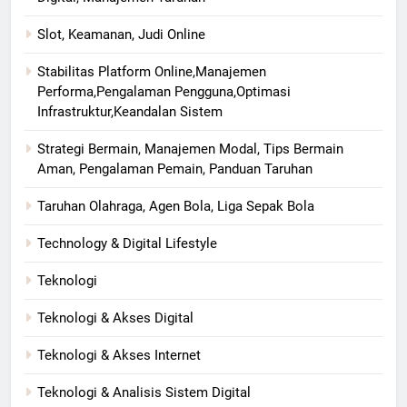
Slot, Keamanan, Judi Online
Stabilitas Platform Online,Manajemen
Performa,Pengalaman Pengguna,Optimasi
Infrastruktur,Keandalan Sistem
Strategi Bermain, Manajemen Modal, Tips Bermain
Aman, Pengalaman Pemain, Panduan Taruhan
Taruhan Olahraga, Agen Bola, Liga Sepak Bola
Technology & Digital Lifestyle
Teknologi
Teknologi & Akses Digital
Teknologi & Akses Internet
Teknologi & Analisis Sistem Digital