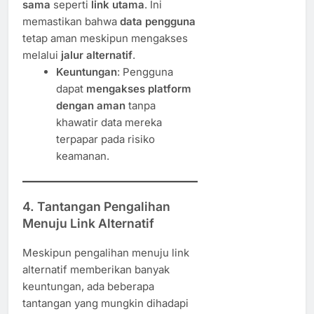
sama
seperti
link utama
. Ini
memastikan bahwa
data pengguna
tetap aman meskipun mengakses
melalui
jalur alternatif
.
Keuntungan
: Pengguna
dapat
mengakses platform
dengan aman
tanpa
khawatir data mereka
terpapar pada risiko
keamanan.
4.
Tantangan Pengalihan
Menuju Link Alternatif
Meskipun pengalihan menuju link
alternatif memberikan banyak
keuntungan, ada beberapa
tantangan yang mungkin dihadapi