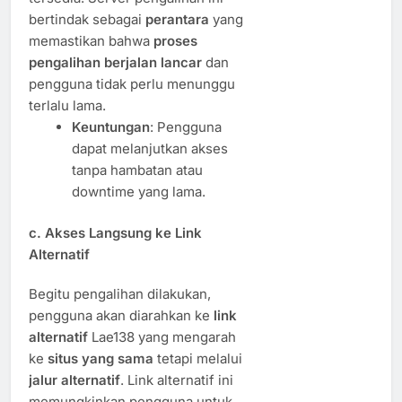
bertindak sebagai
perantara
yang
memastikan bahwa
proses
pengalihan berjalan lancar
dan
pengguna tidak perlu menunggu
terlalu lama.
Keuntungan
: Pengguna
dapat melanjutkan akses
tanpa hambatan atau
downtime yang lama.
c.
Akses Langsung ke Link
Alternatif
Begitu pengalihan dilakukan,
pengguna akan diarahkan ke
link
alternatif
Lae138 yang mengarah
ke
situs yang sama
tetapi melalui
jalur alternatif
. Link alternatif ini
memungkinkan pengguna untuk