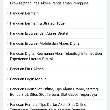
Browser,Stabilitas Akses,Pengalaman Pengguna
Panduan Bermain
Panduan Bermain & Strategi Togel
Panduan Browser dan Akses Digital
Panduan Browser Mobile dan Akses Digital
Panduan Digital Keamanan Akun Teknologi Internet User
Experience Literasi Digital
Panduan Fitur Akses
Panduan Login Mobile
Panduan Login Slot Online, Tips Klaim Promo, Strategi
Bonus Slot, Situs Slot Terbaru, Slot Gacor Terpercaya
Panduan Pemula, Tips Daftar Akun, Slot Online