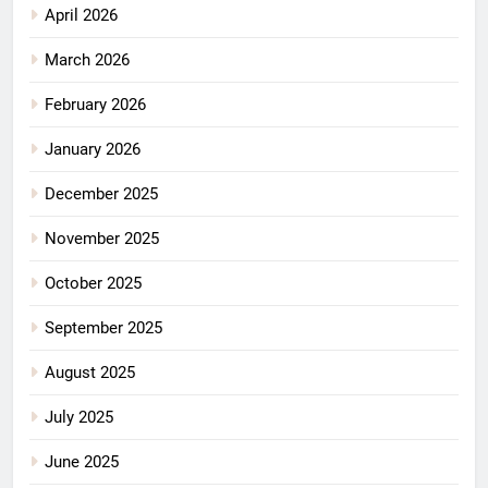
April 2026
March 2026
February 2026
January 2026
December 2025
November 2025
October 2025
September 2025
August 2025
July 2025
June 2025