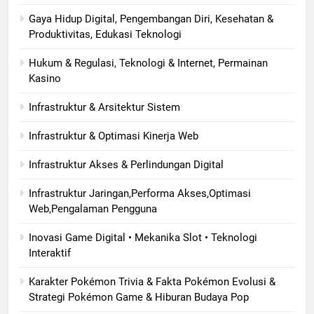
Gaya Hidup Digital, Pengembangan Diri, Kesehatan &
Produktivitas, Edukasi Teknologi
Hukum & Regulasi, Teknologi & Internet, Permainan
Kasino
Infrastruktur & Arsitektur Sistem
Infrastruktur & Optimasi Kinerja Web
Infrastruktur Akses & Perlindungan Digital
Infrastruktur Jaringan,Performa Akses,Optimasi
Web,Pengalaman Pengguna
Inovasi Game Digital • Mekanika Slot • Teknologi
Interaktif
Karakter Pokémon Trivia & Fakta Pokémon Evolusi &
Strategi Pokémon Game & Hiburan Budaya Pop