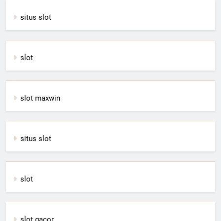
situs slot
slot
slot maxwin
situs slot
slot
slot gacor