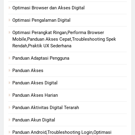
Optimasi Browser dan Akses Digital
Optimasi Pengalaman Digital
Optimasi Perangkat Ringan,Performa Browser
Mobile,Panduan Akses Cepat,Troubleshooting Spek
Rendah,Praktik UX Sederhana
Panduan Adaptasi Pengguna
Panduan Akses
Panduan Akses Digital
Panduan Akses Harian
Panduan Aktivitas Digital Terarah
Panduan Akun Digital
Panduan Android,Troubleshooting Login,Optimasi