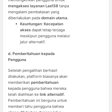
mengakses layanan Lae138
tanpa
mengalami pembatasan yang
diberlakukan pada
domain utama
.
Keuntungan
:
Kecepatan
akses
dapat tetap terjaga
meskipun pengguna melalui
jalur alternatif.
d.
Pemberitahuan kepada
Pengguna
Setelah pengalihan berhasil
dilakukan, platform biasanya akan
memberikan
pemberitahuan
kepada pengguna bahwa mereka
telah dialihkan ke
link alternatif
.
Pemberitahuan ini berguna untuk
memberi tahu pengguna bahwa