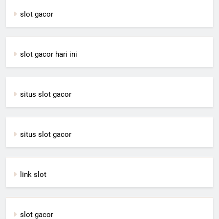
slot gacor
slot gacor hari ini
situs slot gacor
situs slot gacor
link slot
slot gacor