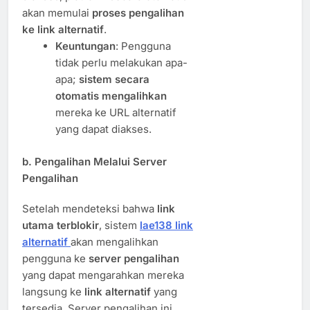
akan memulai
proses pengalihan
ke link alternatif
.
Keuntungan
: Pengguna
tidak perlu melakukan apa-
apa;
sistem secara
otomatis mengalihkan
mereka ke URL alternatif
yang dapat diakses.
b.
Pengalihan Melalui Server
Pengalihan
Setelah mendeteksi bahwa
link
utama terblokir
, sistem
lae138 link
alternatif
akan mengalihkan
pengguna ke
server pengalihan
yang dapat mengarahkan mereka
langsung ke
link alternatif
yang
tersedia. Server pengalihan ini