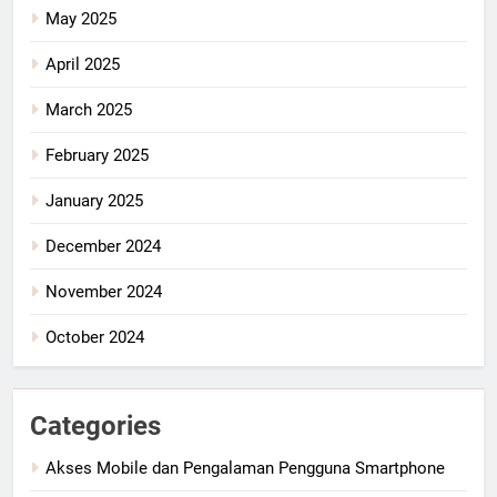
May 2025
April 2025
March 2025
February 2025
January 2025
December 2024
November 2024
October 2024
Categories
Akses Mobile dan Pengalaman Pengguna Smartphone