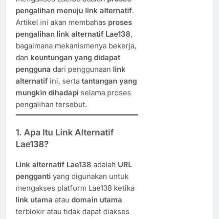
pengalihan menuju link alternatif
.
Artikel ini akan membahas
proses
pengalihan link alternatif Lae138
,
bagaimana mekanismenya bekerja,
dan
keuntungan yang didapat
pengguna
dari penggunaan
link
alternatif
ini, serta
tantangan yang
mungkin dihadapi
selama proses
pengalihan tersebut.
1.
Apa Itu Link Alternatif
Lae138?
Link alternatif Lae138
adalah
URL
pengganti
yang digunakan untuk
mengakses platform Lae138 ketika
link utama
atau
domain utama
terblokir atau tidak dapat diakses