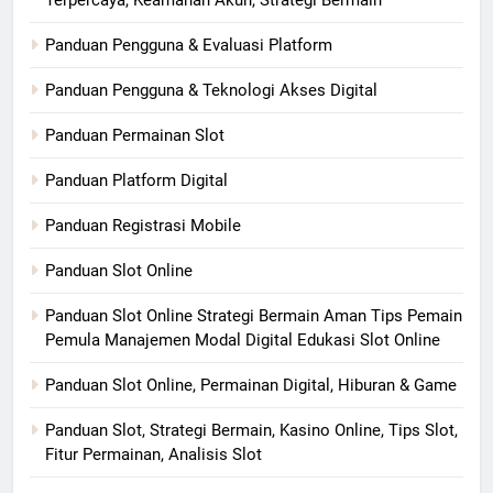
Terpercaya, Keamanan Akun, Strategi Bermain
Panduan Pengguna & Evaluasi Platform
Panduan Pengguna & Teknologi Akses Digital
Panduan Permainan Slot
Panduan Platform Digital
Panduan Registrasi Mobile
Panduan Slot Online
Panduan Slot Online Strategi Bermain Aman Tips Pemain
Pemula Manajemen Modal Digital Edukasi Slot Online
Panduan Slot Online, Permainan Digital, Hiburan & Game
Panduan Slot, Strategi Bermain, Kasino Online, Tips Slot,
Fitur Permainan, Analisis Slot