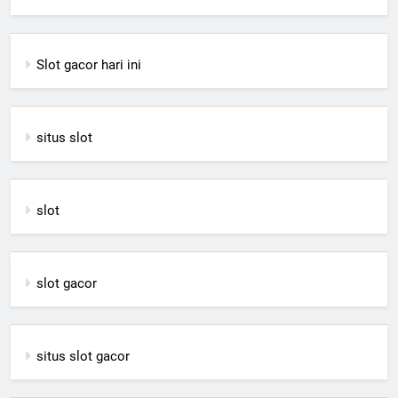
Slot gacor hari ini
situs slot
slot
slot gacor
situs slot gacor