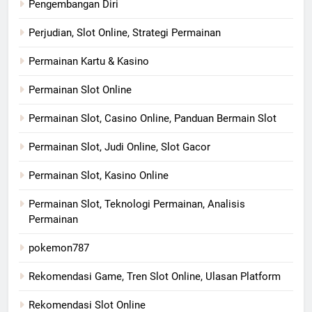
Pengembangan Diri
Perjudian, Slot Online, Strategi Permainan
Permainan Kartu & Kasino
Permainan Slot Online
Permainan Slot, Casino Online, Panduan Bermain Slot
Permainan Slot, Judi Online, Slot Gacor
Permainan Slot, Kasino Online
Permainan Slot, Teknologi Permainan, Analisis
Permainan
pokemon787
Rekomendasi Game, Tren Slot Online, Ulasan Platform
Rekomendasi Slot Online