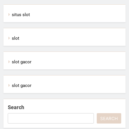
situs slot
slot
slot gacor
slot gacor
Search
SEARCH