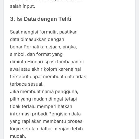
salah input.
3. Isi Data dengan Teliti
Saat mengisi formulir, pastikan
data dimasukkan dengan
benar.Perhatikan ejaan, angka,
simbol, dan format yang
diminta.Hindari spasi tambahan di
awal atau akhir kolom karena hal
tersebut dapat membuat data tidak
terbaca sesuai.
Jika membuat nama pengguna,
pilih yang mudah diingat tetapi
tidak terlalu memperlihatkan
informasi pribadi.Pengisian data
yang rapi akan membantu proses
login setelah daftar menjadi lebih
mudah.