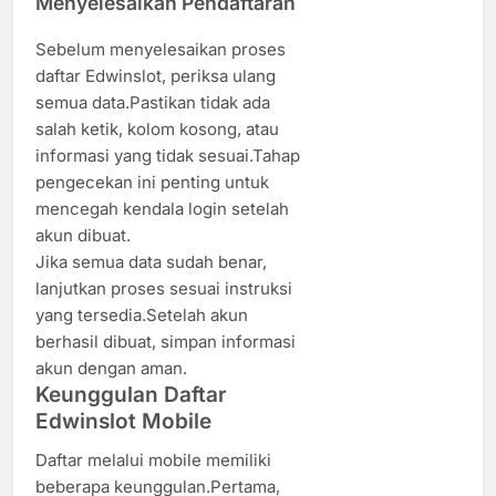
Menyelesaikan Pendaftaran
Sebelum menyelesaikan proses
daftar Edwinslot, periksa ulang
semua data.Pastikan tidak ada
salah ketik, kolom kosong, atau
informasi yang tidak sesuai.Tahap
pengecekan ini penting untuk
mencegah kendala login setelah
akun dibuat.
Jika semua data sudah benar,
lanjutkan proses sesuai instruksi
yang tersedia.Setelah akun
berhasil dibuat, simpan informasi
akun dengan aman.
Keunggulan Daftar
Edwinslot Mobile
Daftar melalui mobile memiliki
beberapa keunggulan.Pertama,