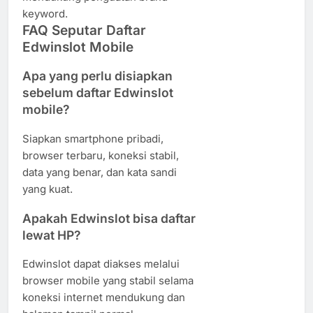
keyword.
FAQ Seputar Daftar
Edwinslot Mobile
Apa yang perlu disiapkan
sebelum daftar Edwinslot
mobile?
Siapkan smartphone pribadi,
browser terbaru, koneksi stabil,
data yang benar, dan kata sandi
yang kuat.
Apakah Edwinslot bisa daftar
lewat HP?
Edwinslot dapat diakses melalui
browser mobile yang stabil selama
koneksi internet mendukung dan