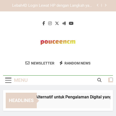
Skip
Daftar Edwinslot Mobile untuk Akses Akun Lebih
to
Fleksibel dan Mudah Digunakan
content
Cara Daftar Lebah4D Menggunakan Browser
Terbaru agar Akses Lebih Stabil
EDWINSLOT Link Alternatif untuk Pengalaman
Digital yang Lebih Lancar dan Terstruktur
Lebah4D Login Lewat HP dengan Langkah yang
Mudah Dipahami
Daftar Edwinslot Mobile untuk Akses Akun Lebih
Fleksibel dan Mudah Digunakan
Pouce En Cm
Konversi Ukuran Inci Ke Cm Dan Sebaliknya
Cara Daftar Lebah4D Menggunakan Browser
NEWSLETTER
RANDOM NEWS
Terbaru agar Akses Lebih Stabil
Dengan Cepat Dan Mudah Di Pouce En Cm.
Alat Konversi Untuk Kebutuhan Harian
MENU
Anda.
WINSLOT Link Alternatif untuk Pengalaman Digital yang Lebih
HEADLINES
Month Ago