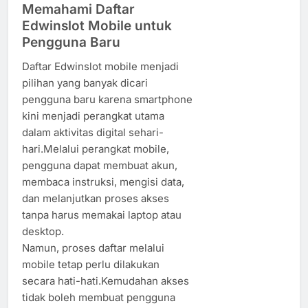
Memahami Daftar
Edwinslot Mobile untuk
Pengguna Baru
Daftar Edwinslot mobile menjadi
pilihan yang banyak dicari
pengguna baru karena smartphone
kini menjadi perangkat utama
dalam aktivitas digital sehari-
hari.Melalui perangkat mobile,
pengguna dapat membuat akun,
membaca instruksi, mengisi data,
dan melanjutkan proses akses
tanpa harus memakai laptop atau
desktop.
Namun, proses daftar melalui
mobile tetap perlu dilakukan
secara hati-hati.Kemudahan akses
tidak boleh membuat pengguna