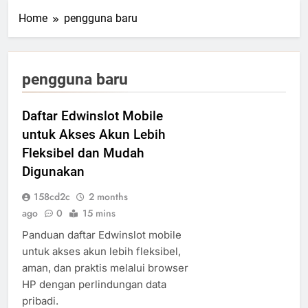
Home
pengguna baru
pengguna baru
Daftar Edwinslot Mobile
untuk Akses Akun Lebih
Fleksibel dan Mudah
Digunakan
158cd2c
2 months
ago
0
15 mins
Panduan daftar Edwinslot mobile
untuk akses akun lebih fleksibel,
aman, dan praktis melalui browser
HP dengan perlindungan data
pribadi.