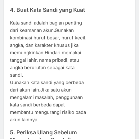
4. Buat Kata Sandi yang Kuat
Kata sandi adalah bagian penting
dari keamanan akun.Gunakan
kombinasi huruf besar, huruf kecil,
angka, dan karakter khusus jika
memungkinkan.Hindari memakai
tanggal lahir, nama pribadi, atau
angka berurutan sebagai kata
sandi.
Gunakan kata sandi yang berbeda
dari akun lain.Jika satu akun
mengalami masalah, penggunaan
kata sandi berbeda dapat
membantu mengurangi risiko pada
akun lainnya.
5. Periksa Ulang Sebelum