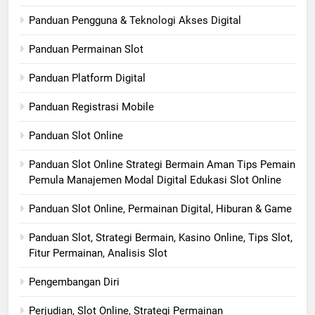
Panduan Pengguna & Teknologi Akses Digital
Panduan Permainan Slot
Panduan Platform Digital
Panduan Registrasi Mobile
Panduan Slot Online
Panduan Slot Online Strategi Bermain Aman Tips Pemain
Pemula Manajemen Modal Digital Edukasi Slot Online
Panduan Slot Online, Permainan Digital, Hiburan & Game
Panduan Slot, Strategi Bermain, Kasino Online, Tips Slot,
Fitur Permainan, Analisis Slot
Pengembangan Diri
Perjudian, Slot Online, Strategi Permainan