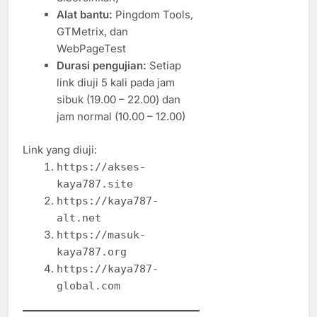
Alat bantu:
Pingdom Tools,
GTMetrix, dan
WebPageTest
Durasi pengujian:
Setiap
link diuji 5 kali pada jam
sibuk (19.00 – 22.00) dan
jam normal (10.00 – 12.00)
Link yang diuji:
https://akses-
kaya787.site
https://kaya787-
alt.net
https://masuk-
kaya787.org
https://kaya787-
global.com