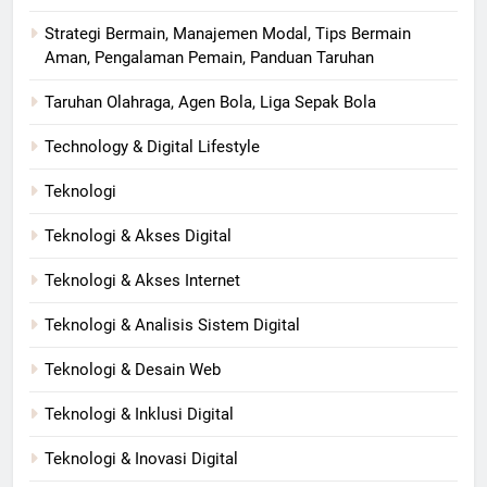
Strategi Bermain, Manajemen Modal, Tips Bermain
Aman, Pengalaman Pemain, Panduan Taruhan
Taruhan Olahraga, Agen Bola, Liga Sepak Bola
Technology & Digital Lifestyle
Teknologi
Teknologi & Akses Digital
Teknologi & Akses Internet
Teknologi & Analisis Sistem Digital
Teknologi & Desain Web
Teknologi & Inklusi Digital
Teknologi & Inovasi Digital