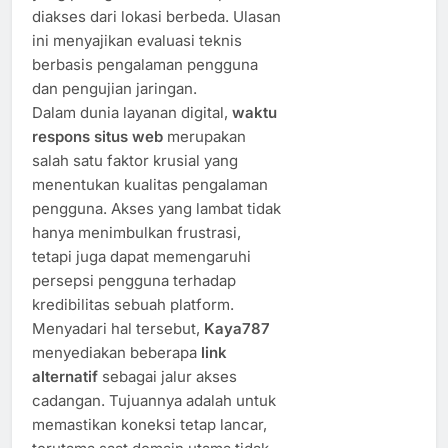
diakses dari lokasi berbeda. Ulasan
ini menyajikan evaluasi teknis
berbasis pengalaman pengguna
dan pengujian jaringan.
Dalam dunia layanan digital,
waktu
respons situs web
merupakan
salah satu faktor krusial yang
menentukan kualitas pengalaman
pengguna. Akses yang lambat tidak
hanya menimbulkan frustrasi,
tetapi juga dapat memengaruhi
persepsi pengguna terhadap
kredibilitas sebuah platform.
Menyadari hal tersebut,
Kaya787
menyediakan beberapa
link
alternatif
sebagai jalur akses
cadangan. Tujuannya adalah untuk
memastikan koneksi tetap lancar,