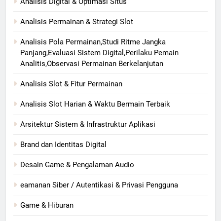
Analisis Digital & Optimasi Situs
Analisis Permainan & Strategi Slot
Analisis Pola Permainan,Studi Ritme Jangka
Panjang,Evaluasi Sistem Digital,Perilaku Pemain
Analitis,Observasi Permainan Berkelanjutan
Analisis Slot & Fitur Permainan
Analisis Slot Harian & Waktu Bermain Terbaik
Arsitektur Sistem & Infrastruktur Aplikasi
Brand dan Identitas Digital
Desain Game & Pengalaman Audio
eamanan Siber / Autentikasi & Privasi Pengguna
Game & Hiburan