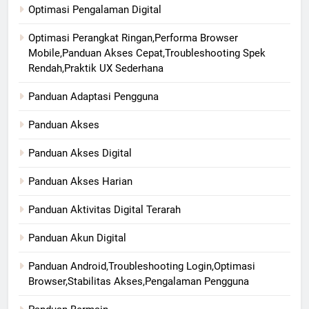
Optimasi Pengalaman Digital
Optimasi Perangkat Ringan,Performa Browser
Mobile,Panduan Akses Cepat,Troubleshooting Spek
Rendah,Praktik UX Sederhana
Panduan Adaptasi Pengguna
Panduan Akses
Panduan Akses Digital
Panduan Akses Harian
Panduan Aktivitas Digital Terarah
Panduan Akun Digital
Panduan Android,Troubleshooting Login,Optimasi
Browser,Stabilitas Akses,Pengalaman Pengguna