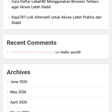
Cara Daftar Lebah4D Menggunakan Browser Terbaru
agar Akses Lebih Stabil
Kaya787 Link Alternatif untuk Akses Lebih Praktis dan
Stabil
Recent Comments
A WordPress Commenter
on
Hello world!
Archives
June 2026
May 2026
April 2026