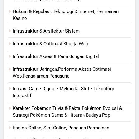
Hukum & Regulasi, Teknologi & Internet, Permainan
Kasino
Infrastruktur & Arsitektur Sistem
Infrastruktur & Optimasi Kinerja Web
Infrastruktur Akses & Perlindungan Digital
Infrastruktur Jaringan,Performa Akses,Optimasi
Web,Pengalaman Pengguna
Inovasi Game Digital • Mekanika Slot • Teknologi
Interaktif
Karakter Pokémon Trivia & Fakta Pokémon Evolusi &
Strategi Pokémon Game & Hiburan Budaya Pop
Kasino Online, Slot Online, Panduan Permainan