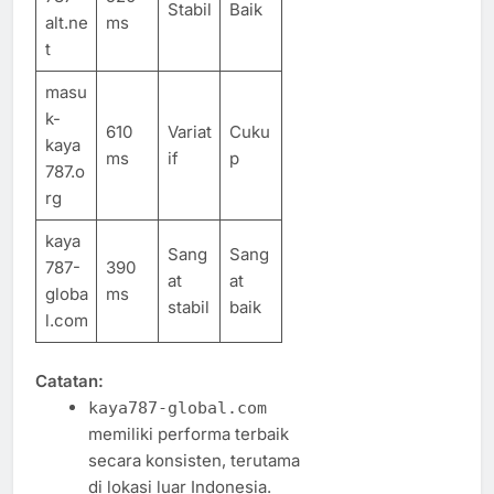
Stabil
Baik
alt.ne
ms
t
masu
k-
610
Variat
Cuku
kaya
ms
if
p
787.o
rg
kaya
Sang
Sang
787-
390
at
at
globa
ms
stabil
baik
l.com
Catatan:
kaya787-global.com
memiliki performa terbaik
secara konsisten, terutama
di lokasi luar Indonesia.