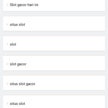
Slot gacor hari ini
situs slot
slot
slot gacor
situs slot gacor
situs slot