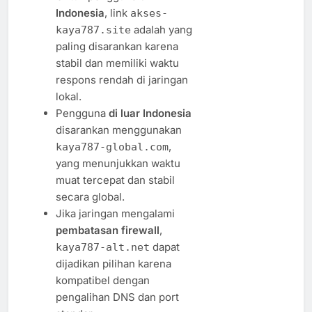
Indonesia
, link
akses-
adalah yang
kaya787.site
paling disarankan karena
stabil dan memiliki waktu
respons rendah di jaringan
lokal.
Pengguna
di luar Indonesia
disarankan menggunakan
,
kaya787-global.com
yang menunjukkan waktu
muat tercepat dan stabil
secara global.
Jika jaringan mengalami
pembatasan firewall
,
dapat
kaya787-alt.net
dijadikan pilihan karena
kompatibel dengan
pengalihan DNS dan port