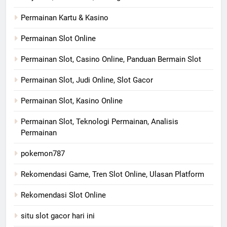
Permainan Kartu & Kasino
Permainan Slot Online
Permainan Slot, Casino Online, Panduan Bermain Slot
Permainan Slot, Judi Online, Slot Gacor
Permainan Slot, Kasino Online
Permainan Slot, Teknologi Permainan, Analisis
Permainan
pokemon787
Rekomendasi Game, Tren Slot Online, Ulasan Platform
Rekomendasi Slot Online
situ slot gacor hari ini