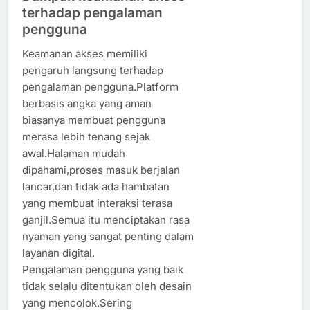
terhadap pengalaman
pengguna
Keamanan akses memiliki
pengaruh langsung terhadap
pengalaman pengguna.Platform
berbasis angka yang aman
biasanya membuat pengguna
merasa lebih tenang sejak
awal.Halaman mudah
dipahami,proses masuk berjalan
lancar,dan tidak ada hambatan
yang membuat interaksi terasa
ganjil.Semua itu menciptakan rasa
nyaman yang sangat penting dalam
layanan digital.
Pengalaman pengguna yang baik
tidak selalu ditentukan oleh desain
yang mencolok.Sering