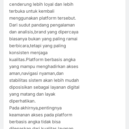
cenderung lebih loyal dan lebih
terbuka untuk kembali
menggunakan platform tersebut.
Dari sudut pandang pengalaman
dan analisis,brand yang dipercaya
biasanya bukan yang paling ramai
berbicara,tetapi yang paling
konsisten menjaga
kualitas.Platform berbasis angka
yang mampu menghadirkan akses
aman,navigasi nyaman,dan
stabilitas sistem akan lebih mudah
diposisikan sebagai layanan digital
yang matang dan layak
diperhatikan.
Pada akhirnya,pentingnya
keamanan akses pada platform
berbasis angka tidak bisa
dilepaskan dari kualitas layanan