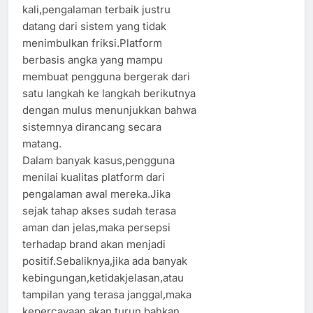
kali,pengalaman terbaik justru
datang dari sistem yang tidak
menimbulkan friksi.Platform
berbasis angka yang mampu
membuat pengguna bergerak dari
satu langkah ke langkah berikutnya
dengan mulus menunjukkan bahwa
sistemnya dirancang secara
matang.
Dalam banyak kasus,pengguna
menilai kualitas platform dari
pengalaman awal mereka.Jika
sejak tahap akses sudah terasa
aman dan jelas,maka persepsi
terhadap brand akan menjadi
positif.Sebaliknya,jika ada banyak
kebingungan,ketidakjelasan,atau
tampilan yang terasa janggal,maka
kepercayaan akan turun bahkan