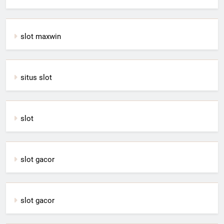
slot maxwin
situs slot
slot
slot gacor
slot gacor