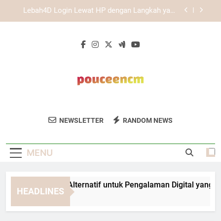
Skip
Daftar Edwinslot Mobile untuk Akses Akun Lebih
to
Fleksibel dan Mudah Digunakan
content
Cara Daftar Lebah4D Menggunakan Browser
Terbaru agar Akses Lebih Stabil
EDWINSLOT Link Alternatif untuk Pengalaman
Digital yang Lebih Lancar dan Terstruktur
Lebah4D Login Lewat HP dengan Langkah yang
Mudah Dipahami
Daftar Edwinslot Mobile untuk Akses Akun Lebih
Fleksibel dan Mudah Digunakan
Pouce En Cm
Konversi Ukuran Inci Ke Cm Dan Sebaliknya
Cara Daftar Lebah4D Menggunakan Browser
NEWSLETTER
RANDOM NEWS
Terbaru agar Akses Lebih Stabil
Dengan Cepat Dan Mudah Di Pouce En Cm.
Alat Konversi Untuk Kebutuhan Harian
MENU
Anda.
WINSLOT Link Alternatif untuk Pengalaman Digital yang Lebih
HEADLINES
Month Ago