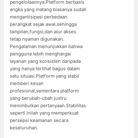
pengelolaannya.Platform berbasis
angka yang matang biasanya sudah
mengantisipasi perbedaan
perangkat sejak awal,sehingga
tampilan,fungsi,dan alur akses
tetap nyaman digunakan.
Pengalaman menunjukkan bahwa
pengguna lebih menghargai
layanan yang konsisten daripada
yang hanya terlihat bagus dalam
satu situasi.Platform yang stabil
memberi kesan
profesional,sementara platform
yang berubah-ubah justru
menimbulkan pertanyaan.Stabilitas
seperti inilah yang memperkuat
persepsi keamanan secara
keseluruhan.