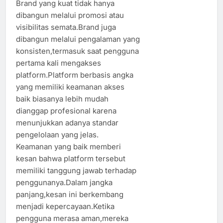
Brand yang kuat tidak hanya
dibangun melalui promosi atau
visibilitas semata.Brand juga
dibangun melalui pengalaman yang
konsisten,termasuk saat pengguna
pertama kali mengakses
platform.Platform berbasis angka
yang memiliki keamanan akses
baik biasanya lebih mudah
dianggap profesional karena
menunjukkan adanya standar
pengelolaan yang jelas.
Keamanan yang baik memberi
kesan bahwa platform tersebut
memiliki tanggung jawab terhadap
penggunanya.Dalam jangka
panjang,kesan ini berkembang
menjadi kepercayaan.Ketika
pengguna merasa aman,mereka