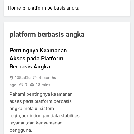
Home
platform berbasis angka
platform berbasis angka
Pentingnya Keamanan
Akses pada Platform
Berbasis Angka
158cd2c
4 months
ago
0
18 mins
Pahami pentingnya keamanan
akses pada platform berbasis
angka melalui sistem
login,perlindungan data,stabilitas
layanan,dan kenyamanan
pengguna.