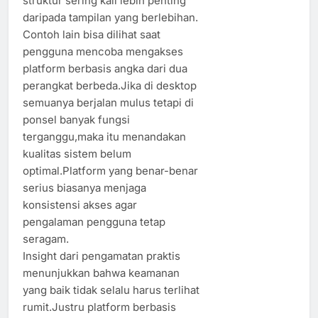
struktur sering kali lebih penting
daripada tampilan yang berlebihan.
Contoh lain bisa dilihat saat
pengguna mencoba mengakses
platform berbasis angka dari dua
perangkat berbeda.Jika di desktop
semuanya berjalan mulus tetapi di
ponsel banyak fungsi
terganggu,maka itu menandakan
kualitas sistem belum
optimal.Platform yang benar-benar
serius biasanya menjaga
konsistensi akses agar
pengalaman pengguna tetap
seragam.
Insight dari pengamatan praktis
menunjukkan bahwa keamanan
yang baik tidak selalu harus terlihat
rumit.Justru platform berbasis