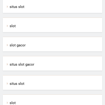
situs slot
slot
slot gacor
situs slot gacor
situs slot
slot