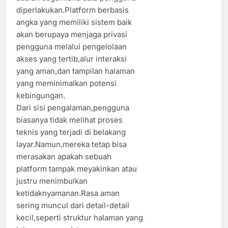
diperlakukan.Platform berbasis
angka yang memiliki sistem baik
akan berupaya menjaga privasi
pengguna melalui pengelolaan
akses yang tertib,alur interaksi
yang aman,dan tampilan halaman
yang meminimalkan potensi
kebingungan.
Dari sisi pengalaman,pengguna
biasanya tidak melihat proses
teknis yang terjadi di belakang
layar.Namun,mereka tetap bisa
merasakan apakah sebuah
platform tampak meyakinkan atau
justru menimbulkan
ketidaknyamanan.Rasa aman
sering muncul dari detail-detail
kecil,seperti struktur halaman yang