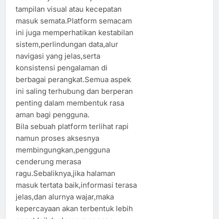
tampilan visual atau kecepatan
masuk semata.Platform semacam
ini juga memperhatikan kestabilan
sistem,perlindungan data,alur
navigasi yang jelas,serta
konsistensi pengalaman di
berbagai perangkat.Semua aspek
ini saling terhubung dan berperan
penting dalam membentuk rasa
aman bagi pengguna.
Bila sebuah platform terlihat rapi
namun proses aksesnya
membingungkan,pengguna
cenderung merasa
ragu.Sebaliknya,jika halaman
masuk tertata baik,informasi terasa
jelas,dan alurnya wajar,maka
kepercayaan akan terbentuk lebih