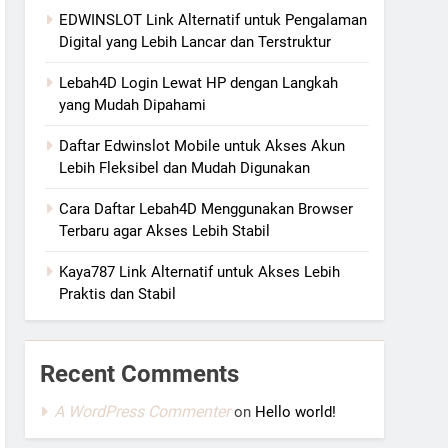
EDWINSLOT Link Alternatif untuk Pengalaman
Digital yang Lebih Lancar dan Terstruktur
Lebah4D Login Lewat HP dengan Langkah
yang Mudah Dipahami
Daftar Edwinslot Mobile untuk Akses Akun
Lebih Fleksibel dan Mudah Digunakan
Cara Daftar Lebah4D Menggunakan Browser
Terbaru agar Akses Lebih Stabil
Kaya787 Link Alternatif untuk Akses Lebih
Praktis dan Stabil
Recent Comments
A WordPress Commenter
on
Hello world!