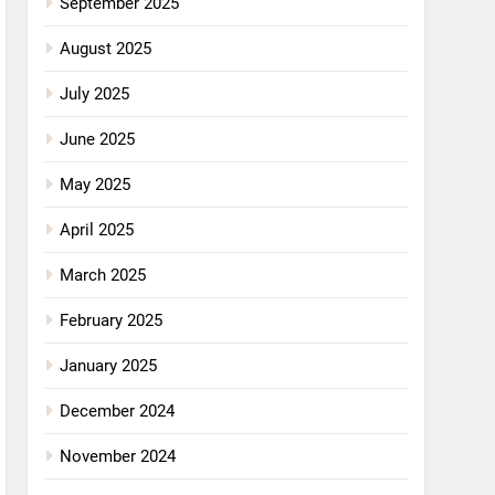
September 2025
August 2025
July 2025
June 2025
May 2025
April 2025
March 2025
February 2025
January 2025
December 2024
November 2024