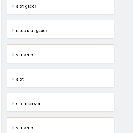
slot gacor
situs slot gacor
situs slot
slot
slot maxwin
situs slot