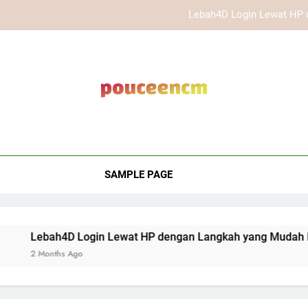
Lebah4D Login Lewat HP 
Daftar Edwinslot Mobile untuk Akses Akun
Cara Daftar Lebah4D Menggunakan Bro
EDWINSLOT Link Alternatif untuk Pengalaman Digi
ce En Cm
Lebah4D Login Lewat HP 
Ukuran Inci Ke Cm Dan Sebaliknya Dengan Cepat Dan Mudah Di 
Daftar Edwinslot Mobile untuk Akses Akun
SAMPLE PAGE
Cara Daftar Lebah4D Menggunakan Bro
4D Login Lewat HP dengan Langkah yang Mudah Dipahami
s Ago