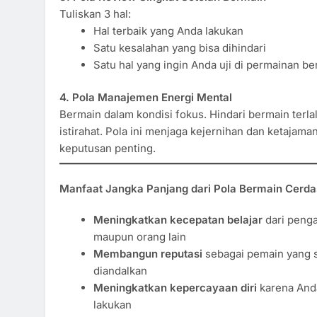
Tuliskan 3 hal:
Hal terbaik yang Anda lakukan
Satu kesalahan yang bisa dihindari
Satu hal yang ingin Anda uji di permainan be
4. Pola Manajemen Energi Mental
Bermain dalam kondisi fokus. Hindari bermain terla
istirahat. Pola ini menjaga kejernihan dan ketajam
keputusan penting.
Manfaat Jangka Panjang dari Pola Bermain Cerda
Meningkatkan kecepatan belajar
dari penga
maupun orang lain
Membangun reputasi
sebagai pemain yang s
diandalkan
Meningkatkan kepercayaan diri
karena And
lakukan