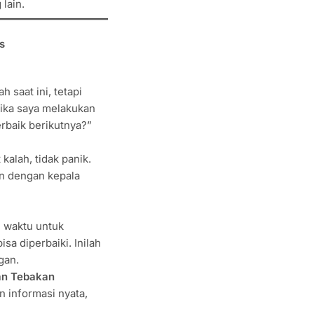
lain.
s
 saat ini, tetapi
ika saya melakukan
erbaik berikutnya?”
kalah, tidak panik.
n dengan kepala
 waktu untuk
sa diperbaiki. Inilah
gan.
an Tebakan
 informasi nyata,