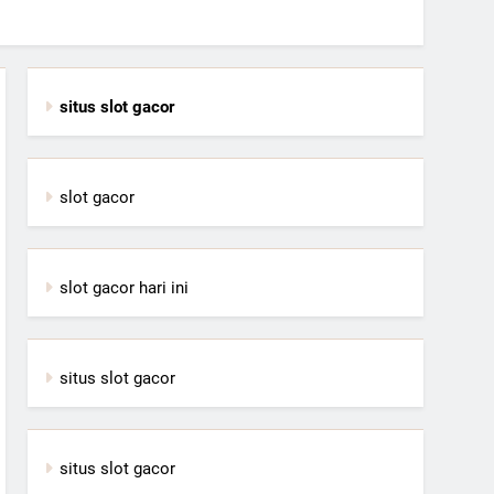
situs slot gacor
slot gacor
slot gacor hari ini
situs slot gacor
situs slot gacor