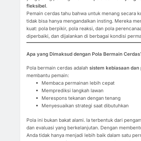
fleksibel
.
Pemain cerdas tahu bahwa untuk menang secara k
tidak bisa hanya mengandalkan insting. Mereka m
kuat: pola berpikir, pola reaksi, dan pola perencanaa
diperbaiki, dan dijalankan di berbagai kondisi perm
Apa yang Dimaksud dengan Pola Bermain Cerdas
Pola bermain cerdas adalah
sistem kebiasaan dan
membantu pemain:
Membaca permainan lebih cepat
Memprediksi langkah lawan
Merespons tekanan dengan tenang
Menyesuaikan strategi saat dibutuhkan
Pola ini bukan bakat alami. Ia terbentuk dari pengam
dan evaluasi yang berkelanjutan. Dengan membentuk
Anda tidak hanya menjadi lebih baik dalam satu per