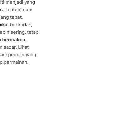
rti menjadi yang
rarti
menjalani
yang tepat
.
kir, bertindak,
ih sering, tetapi
ih bermakna
.
n sadar. Lihat
adi pemain yang
iap permainan.