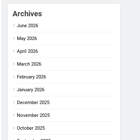
Archives
June 2026
May 2026
April 2026
March 2026
February 2026
January 2026
December 2025
November 2025
October 2025