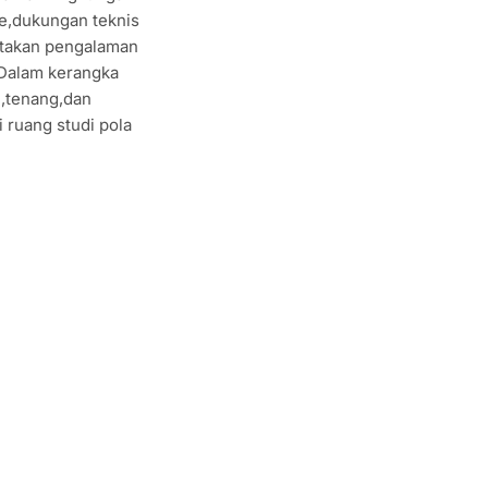
tme,dukungan teknis
iptakan pengalaman
.Dalam kerangka
l,tenang,dan
 ruang studi pola