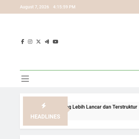
Skip
August 7, 2026
4:16:00 PM
to
content
Pou
Konversi 
laman Digital yang Lebih Lancar dan Terstruktur
Lebah
2 Month
HEADLINES