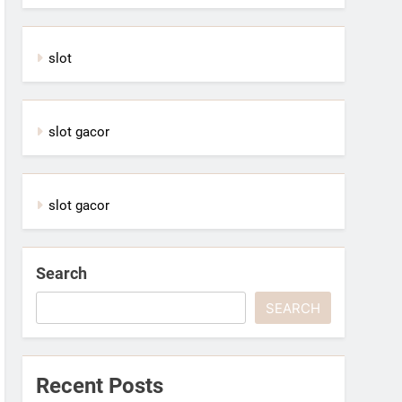
slot
slot gacor
slot gacor
Search
SEARCH
Recent Posts