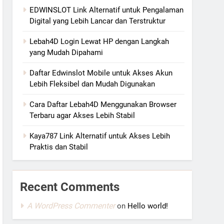
EDWINSLOT Link Alternatif untuk Pengalaman
Digital yang Lebih Lancar dan Terstruktur
Lebah4D Login Lewat HP dengan Langkah
yang Mudah Dipahami
Daftar Edwinslot Mobile untuk Akses Akun
Lebih Fleksibel dan Mudah Digunakan
Cara Daftar Lebah4D Menggunakan Browser
Terbaru agar Akses Lebih Stabil
Kaya787 Link Alternatif untuk Akses Lebih
Praktis dan Stabil
Recent Comments
A WordPress Commenter
on
Hello world!