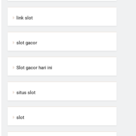
link slot
slot gacor
Slot gacor hari ini
situs slot
slot