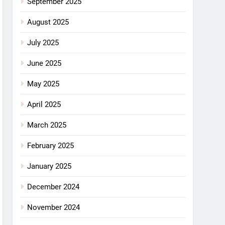
September 2025
August 2025
July 2025
June 2025
May 2025
April 2025
March 2025
February 2025
January 2025
December 2024
November 2024