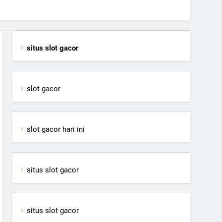
situs slot gacor
slot gacor
slot gacor hari ini
situs slot gacor
situs slot gacor