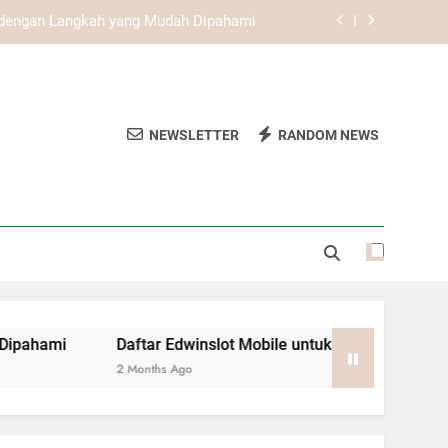
dengan Langkah yang Mudah Dipahami
 Lebih Fleksibel dan Mudah Digunakan
wser Terbaru agar Akses Lebih Stabil
NEWSLETTER
RANDOM NEWS
tal yang Lebih Lancar dan Terstruktur
dengan Langkah yang Mudah Dipahami
Pouce En Cm. Alat Konversi Untuk Kebutuhan Harian Anda.
 Lebih Fleksibel dan Mudah Digunakan
wser Terbaru agar Akses Lebih Stabil
Daftar Edwinslot Mobile untuk Akses Akun Lebih Fleksibe
2 Months Ago