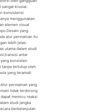
storsi oleh gangguan
 sangat krusial.
n konsistensi
iasanya menggunakan
an elemen visual
empo.Desain yang
a alur permainan itu
an lebih jelas.
tas utama dalam studi
,transisi antar
r yang konsisten
 tanpa tertutup oleh
pola yang teramati
n.Alur permainan yang
main tidak terdorong
g dapat memicu reaksi
dalam studi jangka
ecara berkelanjutan