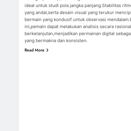
ideal untuk studi pola jangka panjang.Stabilitas ri
yang andal,serta desain visual yang terukur menc
bermain yang kondusif untuk observasi mendalam
ini,pemain dapat melakukan analisis secara rasiona
berkelanjutan,menjadikan permainan digital sebagai
yang bermakna dan konsisten.
Read More