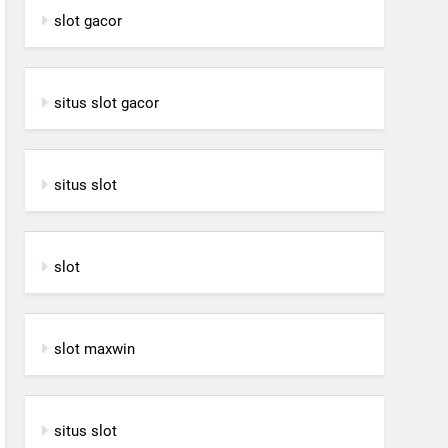
slot gacor
situs slot gacor
situs slot
slot
slot maxwin
situs slot