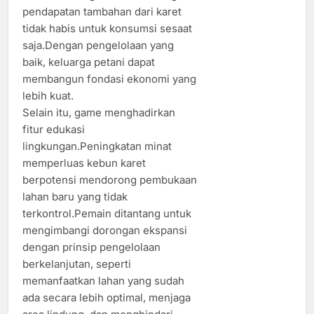
pendapatan tambahan dari karet
tidak habis untuk konsumsi sesaat
saja.Dengan pengelolaan yang
baik, keluarga petani dapat
membangun fondasi ekonomi yang
lebih kuat.
Selain itu, game menghadirkan
fitur edukasi
lingkungan.Peningkatan minat
memperluas kebun karet
berpotensi mendorong pembukaan
lahan baru yang tidak
terkontrol.Pemain ditantang untuk
mengimbangi dorongan ekspansi
dengan prinsip pengelolaan
berkelanjutan, seperti
memanfaatkan lahan yang sudah
ada secara lebih optimal, menjaga