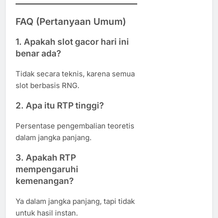
FAQ (Pertanyaan Umum)
1. Apakah slot gacor hari ini
benar ada?
Tidak secara teknis, karena semua
slot berbasis RNG.
2. Apa itu RTP tinggi?
Persentase pengembalian teoretis
dalam jangka panjang.
3. Apakah RTP
mempengaruhi
kemenangan?
Ya dalam jangka panjang, tapi tidak
untuk hasil instan.