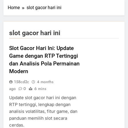
Home
slot gacor hari ini
slot gacor hari ini
Slot Gacor Hari Ini: Update
Game dengan RTP Tertinggi
dan Analisis Pola Permainan
Modern
158cd2c
4 months
ago
0
6 mins
Update slot gacor hari ini dengan
RTP tertinggi, lengkap dengan
analisis volatilitas, fitur game, dan
panduan memilih slot secara
cerdas.