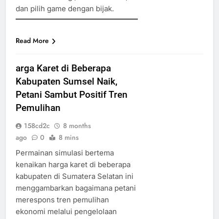
dan pilih game dengan bijak.
Read More
arga Karet di Beberapa
Kabupaten Sumsel Naik,
Petani Sambut Positif Tren
Pemulihan
158cd2c
8 months
ago
0
8 mins
Permainan simulasi bertema
kenaikan harga karet di beberapa
kabupaten di Sumatera Selatan ini
menggambarkan bagaimana petani
merespons tren pemulihan
ekonomi melalui pengelolaan