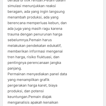
berada di titik rendah.Petani dalam
simulasi menunjukkan reaksi
beragam, ada yang ingin langsung
menambah produksi, ada yang
berencana memperluas kebun, dan
ada juga yang masih ragu karena
trauma dengan penurunan harga
sebelumnya.Pemain harus
melakukan pendekatan edukatif,
memberikan informasi mengenai
tren harga, risiko fluktuasi, dan
pentingnya perencanaan jangka
panjang.
Permainan menyediakan panel data
yang menampilkan grafik
pergerakan harga karet, biaya
produksi, dan potensi
keuntungan.Pemain diajak
menganalisis apakah kenaikan