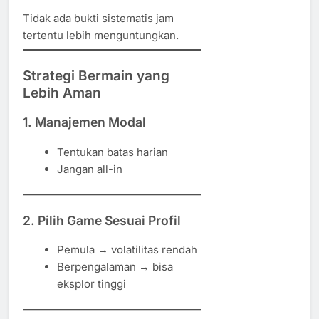
Tidak ada bukti sistematis jam
tertentu lebih menguntungkan.
Strategi Bermain yang
Lebih Aman
1. Manajemen Modal
Tentukan batas harian
Jangan all-in
2. Pilih Game Sesuai Profil
Pemula → volatilitas rendah
Berpengalaman → bisa
eksplor tinggi