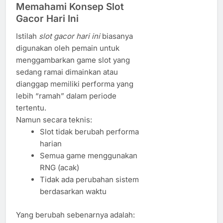
Memahami Konsep Slot
Gacor Hari Ini
Istilah
slot gacor hari ini
biasanya
digunakan oleh pemain untuk
menggambarkan game slot yang
sedang ramai dimainkan atau
dianggap memiliki performa yang
lebih “ramah” dalam periode
tertentu.
Namun secara teknis:
Slot tidak berubah performa
harian
Semua game menggunakan
RNG (acak)
Tidak ada perubahan sistem
berdasarkan waktu
Yang berubah sebenarnya adalah: