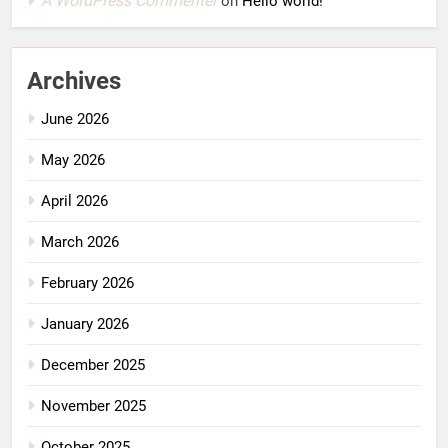
A WordPress Commenter
on
Hello world!
Archives
June 2026
May 2026
April 2026
March 2026
February 2026
January 2026
December 2025
November 2025
October 2025