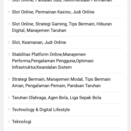
Slot Online, Permainan Kasino, Judi Online
Slot Online, Strategi Gaming, Tips Bermain, Hiburan
Digital, Manajemen Taruhan
Slot, Keamanan, Judi Online
Stabilitas Platform Online,Manajemen
Performa,Pengalaman Pengguna,Optimasi
Infrastruktur,Keandalan Sistem
Strategi Bermain, Manajemen Modal, Tips Bermain
Aman, Pengalaman Pemain, Panduan Taruhan
Taruhan Olahraga, Agen Bola, Liga Sepak Bola
Technology & Digital Lifestyle
Teknologi