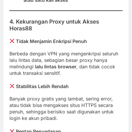
atau satu kali akses
4. Kekurangan Proxy untuk Akses
Horas88
Tidak Menjamin Enkripsi Penuh
Berbeda dengan VPN yang mengenkripsi seluruh
lalu lintas data, sebagian besar proxy hanya
melindungi
lalu lintas browser
, dan tidak cocok
untuk transaksi sensitif.
Stabilitas Lebih Rendah
Banyak proxy gratis yang lambat, sering error,
atau tidak bisa mengakses situs HTTPS secara
penuh, sehingga berisiko saat digunakan untuk
login ke akun pribadi.
Rentan Penyadapan