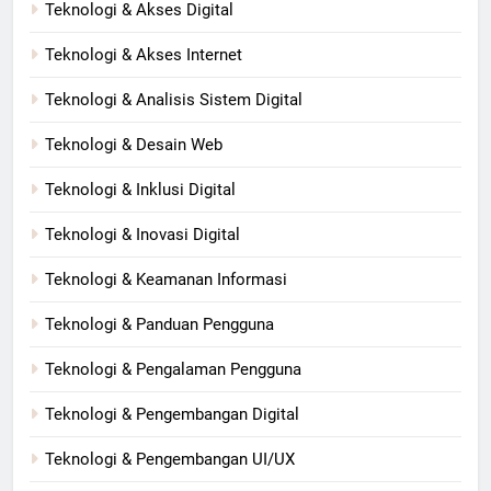
Teknologi & Akses Digital
Teknologi & Akses Internet
Teknologi & Analisis Sistem Digital
Teknologi & Desain Web
Teknologi & Inklusi Digital
Teknologi & Inovasi Digital
Teknologi & Keamanan Informasi
Teknologi & Panduan Pengguna
Teknologi & Pengalaman Pengguna
Teknologi & Pengembangan Digital
Teknologi & Pengembangan UI/UX