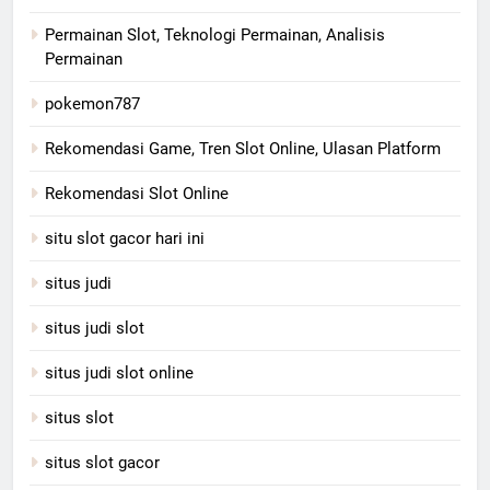
Permainan Slot, Teknologi Permainan, Analisis
Permainan
pokemon787
Rekomendasi Game, Tren Slot Online, Ulasan Platform
Rekomendasi Slot Online
situ slot gacor hari ini
situs judi
situs judi slot
situs judi slot online
situs slot
situs slot gacor