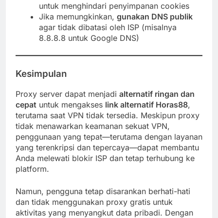
untuk menghindari penyimpanan cookies
Jika memungkinkan,
gunakan DNS publik
agar tidak dibatasi oleh ISP (misalnya
8.8.8.8 untuk Google DNS)
Kesimpulan
Proxy server dapat menjadi
alternatif ringan dan
cepat
untuk mengakses
link alternatif Horas88
,
terutama saat VPN tidak tersedia. Meskipun proxy
tidak menawarkan keamanan sekuat VPN,
penggunaan yang tepat—terutama dengan layanan
yang terenkripsi dan tepercaya—dapat membantu
Anda melewati blokir ISP dan tetap terhubung ke
platform.
Namun, pengguna tetap disarankan berhati-hati
dan tidak menggunakan proxy gratis untuk
aktivitas yang menyangkut data pribadi. Dengan