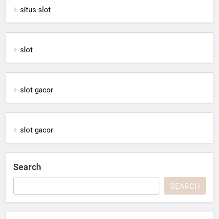
situs slot
slot
slot gacor
slot gacor
Search
SEARCH