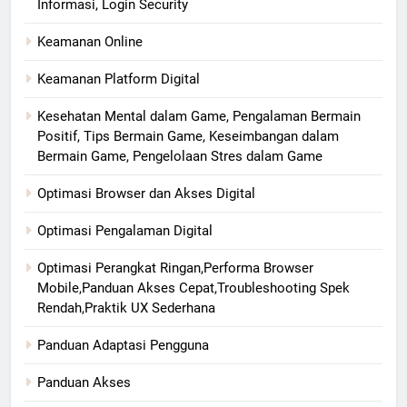
Informasi, Login Security
Keamanan Online
Keamanan Platform Digital
Kesehatan Mental dalam Game, Pengalaman Bermain
Positif, Tips Bermain Game, Keseimbangan dalam
Bermain Game, Pengelolaan Stres dalam Game
Optimasi Browser dan Akses Digital
Optimasi Pengalaman Digital
Optimasi Perangkat Ringan,Performa Browser
Mobile,Panduan Akses Cepat,Troubleshooting Spek
Rendah,Praktik UX Sederhana
Panduan Adaptasi Pengguna
Panduan Akses