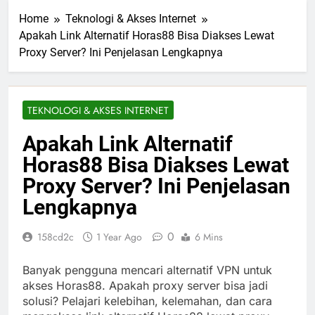
Home
Teknologi & Akses Internet
Apakah Link Alternatif Horas88 Bisa Diakses Lewat
Proxy Server? Ini Penjelasan Lengkapnya
TEKNOLOGI & AKSES INTERNET
Apakah Link Alternatif
Horas88 Bisa Diakses Lewat
Proxy Server? Ini Penjelasan
Lengkapnya
0
158cd2c
1 Year Ago
6 Mins
Banyak pengguna mencari alternatif VPN untuk
akses Horas88. Apakah proxy server bisa jadi
solusi? Pelajari kelebihan, kelemahan, dan cara