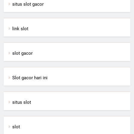
situs slot gacor
link slot
slot gacor
Slot gacor hari ini
situs slot
slot