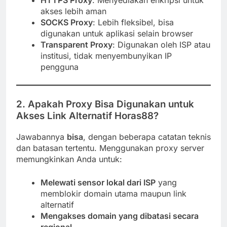
akses lebih aman
SOCKS Proxy
: Lebih fleksibel, bisa
digunakan untuk aplikasi selain browser
Transparent Proxy
: Digunakan oleh ISP atau
institusi, tidak menyembunyikan IP
pengguna
2. Apakah Proxy Bisa Digunakan untuk
Akses Link Alternatif Horas88?
Jawabannya
bisa
, dengan beberapa catatan teknis
dan batasan tertentu. Menggunakan proxy server
memungkinkan Anda untuk:
Melewati sensor lokal dari ISP
yang
memblokir domain utama maupun link
alternatif
Mengakses domain yang dibatasi secara
regional