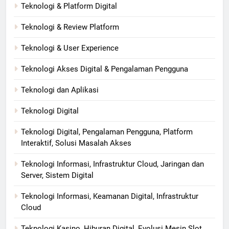
Teknologi & Platform Digital
Teknologi & Review Platform
Teknologi & User Experience
Teknologi Akses Digital & Pengalaman Pengguna
Teknologi dan Aplikasi
Teknologi Digital
Teknologi Digital, Pengalaman Pengguna, Platform
Interaktif, Solusi Masalah Akses
Teknologi Informasi, Infrastruktur Cloud, Jaringan dan
Server, Sistem Digital
Teknologi Informasi, Keamanan Digital, Infrastruktur
Cloud
Teknologi Kasino, Hiburan Digital, Evolusi Mesin Slot,