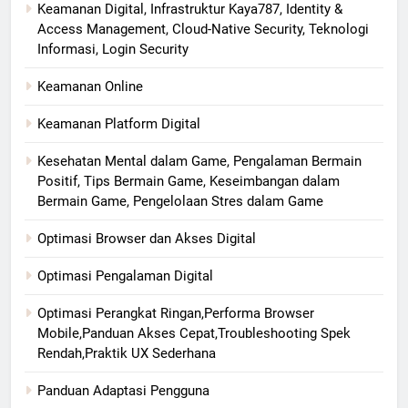
Keamanan Digital, Infrastruktur Kaya787, Identity &
Access Management, Cloud-Native Security, Teknologi
Informasi, Login Security
Keamanan Online
Keamanan Platform Digital
Kesehatan Mental dalam Game, Pengalaman Bermain
Positif, Tips Bermain Game, Keseimbangan dalam
Bermain Game, Pengelolaan Stres dalam Game
Optimasi Browser dan Akses Digital
Optimasi Pengalaman Digital
Optimasi Perangkat Ringan,Performa Browser
Mobile,Panduan Akses Cepat,Troubleshooting Spek
Rendah,Praktik UX Sederhana
Panduan Adaptasi Pengguna