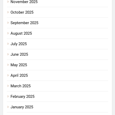
November 2025
October 2025
September 2025
August 2025
July 2025
June 2025
May 2025
April 2025
March 2025
February 2025
January 2025