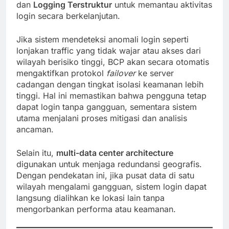
dan
Logging Terstruktur
untuk memantau aktivitas
login secara berkelanjutan.
Jika sistem mendeteksi anomali login seperti
lonjakan traffic yang tidak wajar atau akses dari
wilayah berisiko tinggi, BCP akan secara otomatis
mengaktifkan protokol
failover
ke server
cadangan dengan tingkat isolasi keamanan lebih
tinggi. Hal ini memastikan bahwa pengguna tetap
dapat login tanpa gangguan, sementara sistem
utama menjalani proses mitigasi dan analisis
ancaman.
Selain itu,
multi-data center architecture
digunakan untuk menjaga redundansi geografis.
Dengan pendekatan ini, jika pusat data di satu
wilayah mengalami gangguan, sistem login dapat
langsung dialihkan ke lokasi lain tanpa
mengorbankan performa atau keamanan.