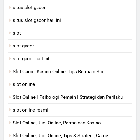
situs slot gacor
situs slot gacor hari ini
slot
slot gacor
slot gacor hari ini
Slot Gacor, Kasino Online, Tips Bermain Slot
slot online
Slot Online | Psikologi Pemain | Strategi dan Perilaku
slot online resmi
Slot Online, Judi Online, Permainan Kasino
Slot Online, Judi Online, Tips & Strategi, Game