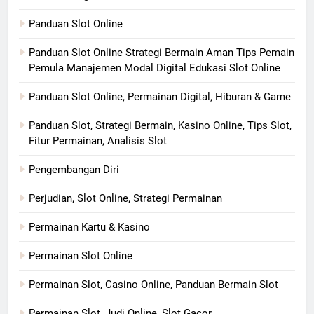
Panduan Slot Online
Panduan Slot Online Strategi Bermain Aman Tips Pemain
Pemula Manajemen Modal Digital Edukasi Slot Online
Panduan Slot Online, Permainan Digital, Hiburan & Game
Panduan Slot, Strategi Bermain, Kasino Online, Tips Slot,
Fitur Permainan, Analisis Slot
Pengembangan Diri
Perjudian, Slot Online, Strategi Permainan
Permainan Kartu & Kasino
Permainan Slot Online
Permainan Slot, Casino Online, Panduan Bermain Slot
Permainan Slot, Judi Online, Slot Gacor