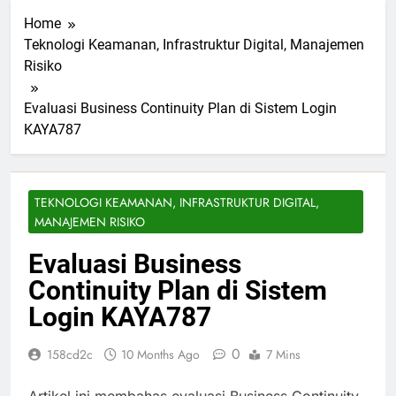
Home
Teknologi Keamanan, Infrastruktur Digital, Manajemen
Risiko
Evaluasi Business Continuity Plan di Sistem Login
KAYA787
TEKNOLOGI KEAMANAN, INFRASTRUKTUR DIGITAL,
MANAJEMEN RISIKO
Evaluasi Business
Continuity Plan di Sistem
Login KAYA787
0
158cd2c
10 Months Ago
7 Mins