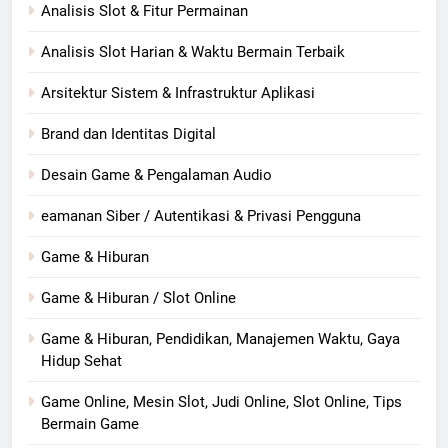
Analisis Slot & Fitur Permainan
Analisis Slot Harian & Waktu Bermain Terbaik
Arsitektur Sistem & Infrastruktur Aplikasi
Brand dan Identitas Digital
Desain Game & Pengalaman Audio
eamanan Siber / Autentikasi & Privasi Pengguna
Game & Hiburan
Game & Hiburan / Slot Online
Game & Hiburan, Pendidikan, Manajemen Waktu, Gaya
Hidup Sehat
Game Online, Mesin Slot, Judi Online, Slot Online, Tips
Bermain Game