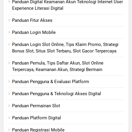
Panduan Digital Keamanan Akun Teknologi Internet User
Experience Literasi Digital
Panduan Fitur Akses
Panduan Login Mobile
Panduan Login Slot Online, Tips Klaim Promo, Strategi
Bonus Slot, Situs Slot Terbaru, Slot Gacor Terpercaya
Panduan Pemula, Tips Daftar Akun, Slot Online
Terpercaya, Keamanan Akun, Strategi Bermain
Panduan Pengguna & Evaluasi Platform
Panduan Pengguna & Teknologi Akses Digital
Panduan Permainan Slot
Panduan Platform Digital
Panduan Registrasi Mobile