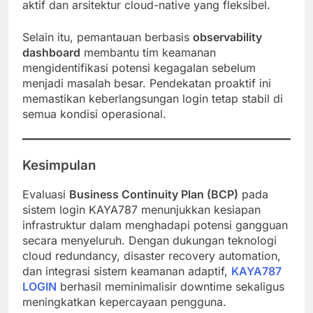
aktif dan arsitektur cloud-native yang fleksibel.
Selain itu, pemantauan berbasis
observability
dashboard
membantu tim keamanan
mengidentifikasi potensi kegagalan sebelum
menjadi masalah besar. Pendekatan proaktif ini
memastikan keberlangsungan login tetap stabil di
semua kondisi operasional.
Kesimpulan
Evaluasi
Business Continuity Plan (BCP)
pada
sistem login KAYA787 menunjukkan kesiapan
infrastruktur dalam menghadapi potensi gangguan
secara menyeluruh. Dengan dukungan teknologi
cloud redundancy, disaster recovery automation,
dan integrasi sistem keamanan adaptif,
KAYA787
LOGIN
berhasil meminimalisir downtime sekaligus
meningkatkan kepercayaan pengguna.