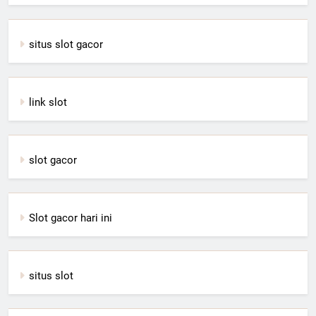
situs slot gacor
link slot
slot gacor
Slot gacor hari ini
situs slot