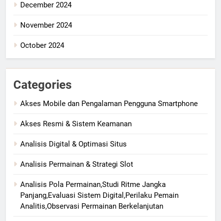
December 2024
November 2024
October 2024
Categories
Akses Mobile dan Pengalaman Pengguna Smartphone
Akses Resmi & Sistem Keamanan
Analisis Digital & Optimasi Situs
Analisis Permainan & Strategi Slot
Analisis Pola Permainan,Studi Ritme Jangka
Panjang,Evaluasi Sistem Digital,Perilaku Pemain
Analitis,Observasi Permainan Berkelanjutan