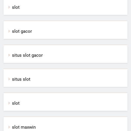
slot
slot gacor
situs slot gacor
situs slot
slot
slot maxwin