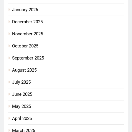
January 2026
December 2025
November 2025
October 2025
September 2025
August 2025
July 2025
June 2025
May 2025
April 2025
March 2025