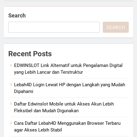
Search
SEARCH
Recent Posts
EDWINSLOT Link Alternatif untuk Pengalaman Digital
yang Lebih Lancar dan Terstruktur
Lebah4D Login Lewat HP dengan Langkah yang Mudah
Dipahami
Daftar Edwinslot Mobile untuk Akses Akun Lebih
Fleksibel dan Mudah Digunakan
Cara Daftar Lebah4D Menggunakan Browser Terbaru
agar Akses Lebih Stabil