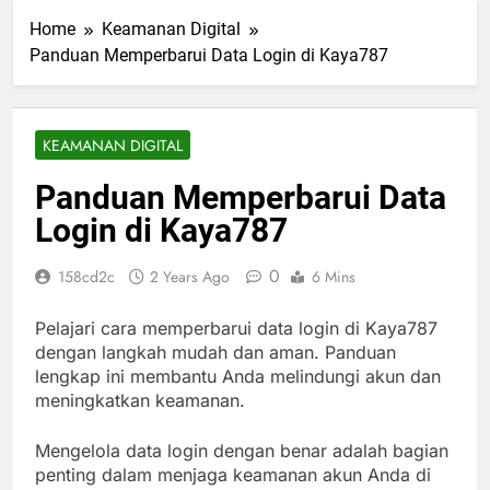
Home
Keamanan Digital
Panduan Memperbarui Data Login di Kaya787
KEAMANAN DIGITAL
Panduan Memperbarui Data
Login di Kaya787
0
158cd2c
2 Years Ago
6 Mins
Pelajari cara memperbarui data login di Kaya787
dengan langkah mudah dan aman. Panduan
lengkap ini membantu Anda melindungi akun dan
meningkatkan keamanan.
Mengelola data login dengan benar adalah bagian
penting dalam menjaga keamanan akun Anda di