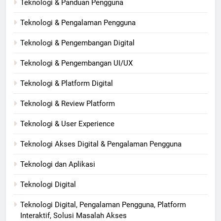
Teknologi & Panduan Pengguna
Teknologi & Pengalaman Pengguna
Teknologi & Pengembangan Digital
Teknologi & Pengembangan UI/UX
Teknologi & Platform Digital
Teknologi & Review Platform
Teknologi & User Experience
Teknologi Akses Digital & Pengalaman Pengguna
Teknologi dan Aplikasi
Teknologi Digital
Teknologi Digital, Pengalaman Pengguna, Platform
Interaktif, Solusi Masalah Akses