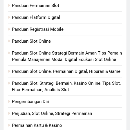
Panduan Permainan Slot
Panduan Platform Digital
Panduan Registrasi Mobile
Panduan Slot Online
Panduan Slot Online Strategi Bermain Aman Tips Pemain
Pemula Manajemen Modal Digital Edukasi Slot Online
Panduan Slot Online, Permainan Digital, Hiburan & Game
Panduan Slot, Strategi Bermain, Kasino Online, Tips Slot,
Fitur Permainan, Analisis Slot
Pengembangan Diri
Perjudian, Slot Online, Strategi Permainan
Permainan Kartu & Kasino