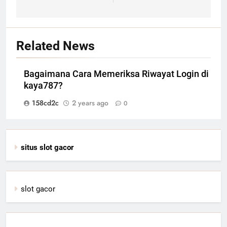
Related News
Bagaimana Cara Memeriksa Riwayat Login di
kaya787?
158cd2c
2 years ago
0
situs slot gacor
slot gacor