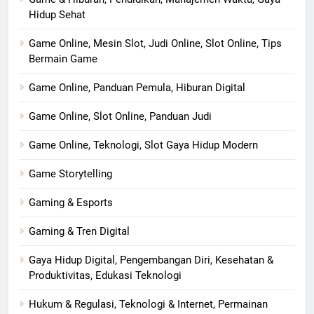
Hidup Sehat
Game Online, Mesin Slot, Judi Online, Slot Online, Tips
Bermain Game
Game Online, Panduan Pemula, Hiburan Digital
Game Online, Slot Online, Panduan Judi
Game Online, Teknologi, Slot Gaya Hidup Modern
Game Storytelling
Gaming & Esports
Gaming & Tren Digital
Gaya Hidup Digital, Pengembangan Diri, Kesehatan &
Produktivitas, Edukasi Teknologi
Hukum & Regulasi, Teknologi & Internet, Permainan