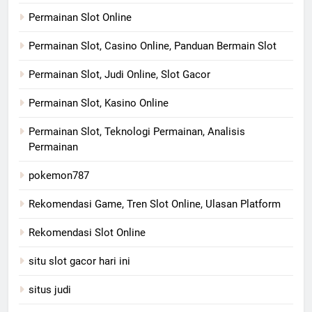
Permainan Slot Online
Permainan Slot, Casino Online, Panduan Bermain Slot
Permainan Slot, Judi Online, Slot Gacor
Permainan Slot, Kasino Online
Permainan Slot, Teknologi Permainan, Analisis
Permainan
pokemon787
Rekomendasi Game, Tren Slot Online, Ulasan Platform
Rekomendasi Slot Online
situ slot gacor hari ini
situs judi