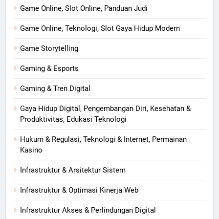
Game Online, Slot Online, Panduan Judi
Game Online, Teknologi, Slot Gaya Hidup Modern
Game Storytelling
Gaming & Esports
Gaming & Tren Digital
Gaya Hidup Digital, Pengembangan Diri, Kesehatan &
Produktivitas, Edukasi Teknologi
Hukum & Regulasi, Teknologi & Internet, Permainan
Kasino
Infrastruktur & Arsitektur Sistem
Infrastruktur & Optimasi Kinerja Web
Infrastruktur Akses & Perlindungan Digital