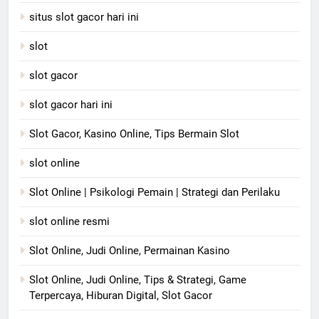
situs slot gacor hari ini
slot
slot gacor
slot gacor hari ini
Slot Gacor, Kasino Online, Tips Bermain Slot
slot online
Slot Online | Psikologi Pemain | Strategi dan Perilaku
slot online resmi
Slot Online, Judi Online, Permainan Kasino
Slot Online, Judi Online, Tips & Strategi, Game
Terpercaya, Hiburan Digital, Slot Gacor