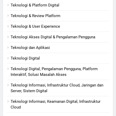
Teknologi & Platform Digital
Teknologi & Review Platform
Teknologi & User Experience
Teknologi Akses Digital & Pengalaman Pengguna
Teknologi dan Aplikasi
Teknologi Digital
Teknologi Digital, Pengalaman Pengguna, Platform
Interaktif, Solusi Masalah Akses
Teknologi Informasi, Infrastruktur Cloud, Jaringan dan
Server, Sistem Digital
Teknologi Informasi, Keamanan Digital, Infrastruktur
Cloud