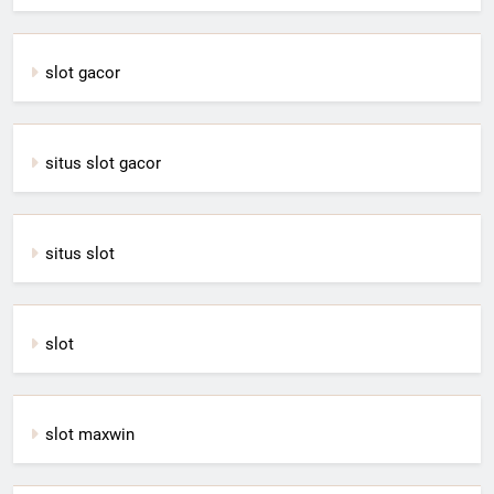
slot gacor
situs slot gacor
situs slot
slot
slot maxwin