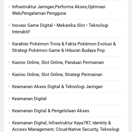
Infrastruktur Jaringan,Performa Akses,Optimasi
Web,Pengalaman Pengguna
Inovasi Game Digital • Mekanika Slot • Teknologi
Interaktif
Karakter Pokémon Trivia & Fakta Pokémon Evolusi &
Strategi Pokémon Game & Hiburan Budaya Pop
Kasino Online, Slot Online, Panduan Permainan
Kasino Online, Slot Online, Strategi Permainan
Keamanan Akses Digital & Teknologi Jaringan
Keamanan Digital
Keamanan Digital & Pengelolaan Akses
Keamanan Digital, Infrastruktur Kaya787, Identity &
Access Management, Cloud-Native Security, Teknologi