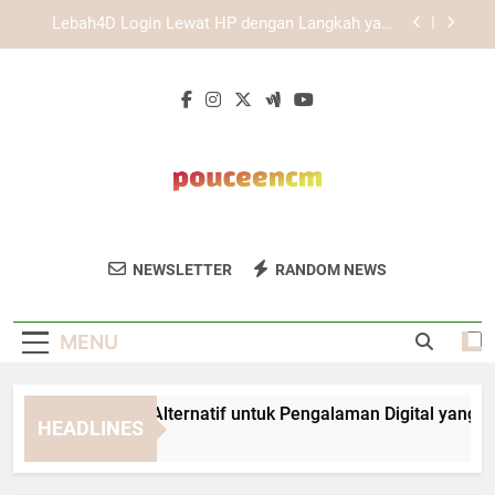
Skip
Daftar Edwinslot Mobile untuk Akses Akun Lebih
to
Fleksibel dan Mudah Digunakan
content
Cara Daftar Lebah4D Menggunakan Browser
Terbaru agar Akses Lebih Stabil
EDWINSLOT Link Alternatif untuk Pengalaman
Digital yang Lebih Lancar dan Terstruktur
Lebah4D Login Lewat HP dengan Langkah yang
Mudah Dipahami
Daftar Edwinslot Mobile untuk Akses Akun Lebih
Fleksibel dan Mudah Digunakan
Pouce En Cm
Konversi Ukuran Inci Ke Cm Dan Sebaliknya
Cara Daftar Lebah4D Menggunakan Browser
NEWSLETTER
RANDOM NEWS
Terbaru agar Akses Lebih Stabil
Dengan Cepat Dan Mudah Di Pouce En Cm.
Alat Konversi Untuk Kebutuhan Harian
MENU
Anda.
WINSLOT Link Alternatif untuk Pengalaman Digital yang Lebih
HEADLINES
Month Ago