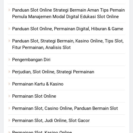
Panduan Slot Online Strategi Bermain Aman Tips Pemain
Pemula Manajemen Modal Digital Edukasi Slot Online
Panduan Slot Online, Permainan Digital, Hiburan & Game
Panduan Slot, Strategi Bermain, Kasino Online, Tips Slot,
Fitur Permainan, Analisis Slot
Pengembangan Diri
Perjudian, Slot Online, Strategi Permainan
Permainan Kartu & Kasino
Permainan Slot Online
Permainan Slot, Casino Online, Panduan Bermain Slot
Permainan Slot, Judi Online, Slot Gacor
Permainan Slot, Kasino Online