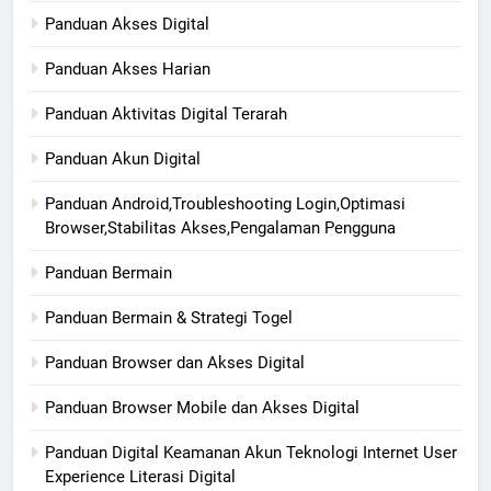
Panduan Akses Digital
Panduan Akses Harian
Panduan Aktivitas Digital Terarah
Panduan Akun Digital
Panduan Android,Troubleshooting Login,Optimasi
Browser,Stabilitas Akses,Pengalaman Pengguna
Panduan Bermain
Panduan Bermain & Strategi Togel
Panduan Browser dan Akses Digital
Panduan Browser Mobile dan Akses Digital
Panduan Digital Keamanan Akun Teknologi Internet User
Experience Literasi Digital