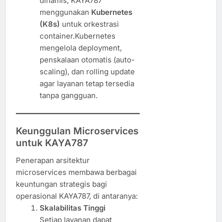
dinamis, KAYA787
menggunakan
Kubernetes
(K8s)
untuk orkestrasi
container.Kubernetes
mengelola deployment,
penskalaan otomatis (auto-
scaling), dan rolling update
agar layanan tetap tersedia
tanpa gangguan.
Keunggulan Microservices
untuk KAYA787
Penerapan arsitektur
microservices membawa berbagai
keuntungan strategis bagi
operasional KAYA787, di antaranya:
Skalabilitas Tinggi
Setiap layanan dapat