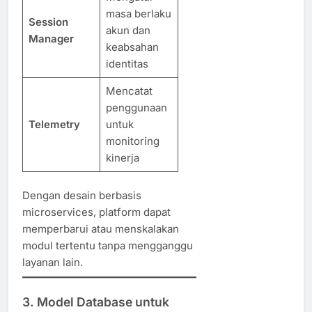
masa berlaku
Session
akun dan
Manager
keabsahan
identitas
Mencatat
penggunaan
Telemetry
untuk
monitoring
kinerja
Dengan desain berbasis
microservices, platform dapat
memperbarui atau menskalakan
modul tertentu tanpa mengganggu
layanan lain.
3. Model Database untuk