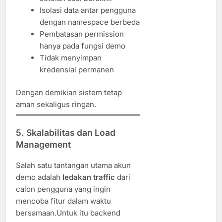
Isolasi data antar pengguna
dengan namespace berbeda
Pembatasan permission
hanya pada fungsi demo
Tidak menyimpan
kredensial permanen
Dengan demikian sistem tetap
aman sekaligus ringan.
5. Skalabilitas dan Load
Management
Salah satu tantangan utama akun
demo adalah
ledakan traffic
dari
calon pengguna yang ingin
mencoba fitur dalam waktu
bersamaan.Untuk itu backend