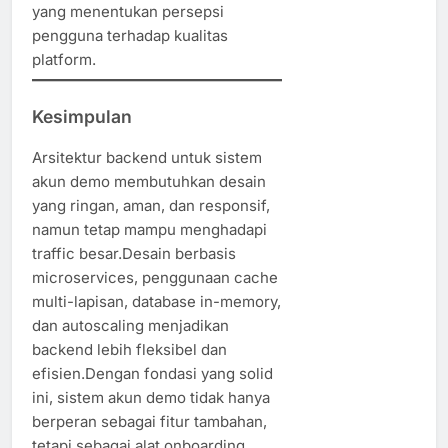
yang menentukan persepsi
pengguna terhadap kualitas
platform.
Kesimpulan
Arsitektur backend untuk sistem
akun demo membutuhkan desain
yang ringan, aman, dan responsif,
namun tetap mampu menghadapi
traffic besar.Desain berbasis
microservices, penggunaan cache
multi-lapisan, database in-memory,
dan autoscaling menjadikan
backend lebih fleksibel dan
efisien.Dengan fondasi yang solid
ini, sistem akun demo tidak hanya
berperan sebagai fitur tambahan,
tetapi sebagai alat onboarding