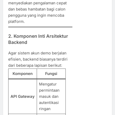
menyediakan pengalaman cepat
dan bebas hambatan bagi calon
pengguna yang ingin mencoba
platform.
2. Komponen Inti Arsitektur
Backend
Agar sistem akun demo berjalan
efisien, backend biasanya terdiri
dari beberapa lapisan berikut:
Komponen
Fungsi
Mengatur
permintaan
API Gateway
masuk dan
autentikasi
ringan