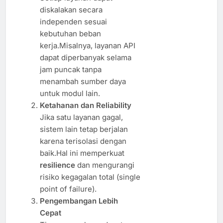
diskalakan secara
independen sesuai
kebutuhan beban
kerja.Misalnya, layanan API
dapat diperbanyak selama
jam puncak tanpa
menambah sumber daya
untuk modul lain.
Ketahanan dan Reliability
Jika satu layanan gagal,
sistem lain tetap berjalan
karena terisolasi dengan
baik.Hal ini memperkuat
resilience
dan mengurangi
risiko kegagalan total (single
point of failure).
Pengembangan Lebih
Cepat