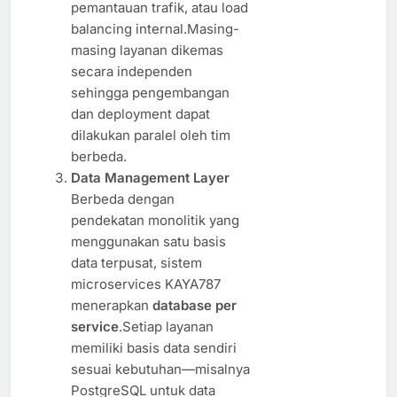
pemantauan trafik, atau load
balancing internal.Masing-
masing layanan dikemas
secara independen
sehingga pengembangan
dan deployment dapat
dilakukan paralel oleh tim
berbeda.
Data Management Layer
Berbeda dengan
pendekatan monolitik yang
menggunakan satu basis
data terpusat, sistem
microservices KAYA787
menerapkan
database per
service
.Setiap layanan
memiliki basis data sendiri
sesuai kebutuhan—misalnya
PostgreSQL untuk data