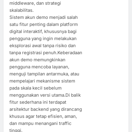
middleware, dan strategi
skalabilitas.
Sistem akun demo menjadi salah
satu fitur penting dalam platform
digital interaktif, khususnya bagi
pengguna yang ingin melakukan
eksplorasi awal tanpa risiko dan
tanpa registrasi penuh.Keberadaan
akun demo memungkinkan
pengguna mencoba layanan,
menguji tampilan antarmuka, atau
mempelajari mekanisme sistem
pada skala kecil sebelum
menggunakan versi utama.Di balik
fitur sederhana ini terdapat
arsitektur backend yang dirancang
khusus agar tetap efisien, aman,
dan mampu menangani traffic
tinggi.