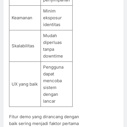
Minim
Keamanan
eksposur
identitas
Mudah
diperluas
Skalabilitas
tanpa
downtime
Pengguna
dapat
mencoba
UX yang baik
sistem
dengan
lancar
Fitur demo yang dirancang dengan
baik sering menjadi faktor pertama