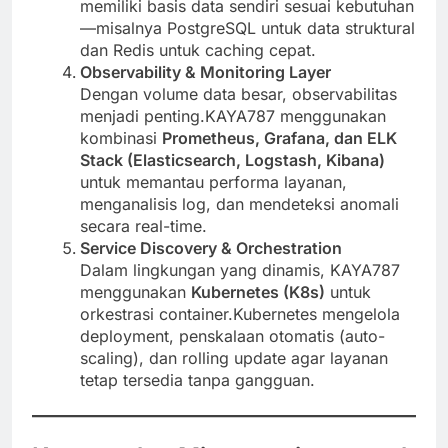
memiliki basis data sendiri sesuai kebutuhan
—misalnya PostgreSQL untuk data struktural
dan Redis untuk caching cepat.
Observability & Monitoring Layer
Dengan volume data besar, observabilitas
menjadi penting.KAYA787 menggunakan
kombinasi
Prometheus, Grafana, dan ELK
Stack (Elasticsearch, Logstash, Kibana)
untuk memantau performa layanan,
menganalisis log, dan mendeteksi anomali
secara real-time.
Service Discovery & Orchestration
Dalam lingkungan yang dinamis, KAYA787
menggunakan
Kubernetes (K8s)
untuk
orkestrasi container.Kubernetes mengelola
deployment, penskalaan otomatis (auto-
scaling), dan rolling update agar layanan
tetap tersedia tanpa gangguan.