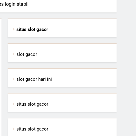
s login stabil
situs slot gacor
slot gacor
slot gacor hari ini
situs slot gacor
situs slot gacor