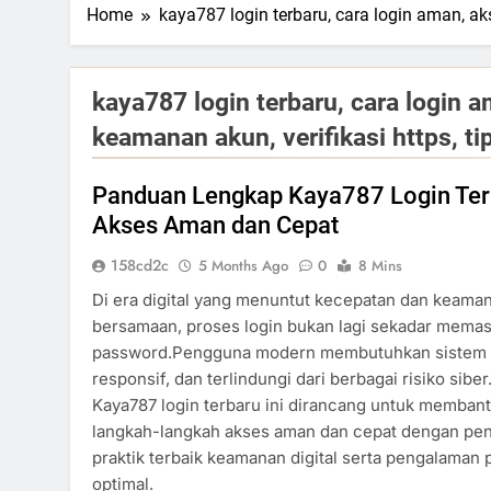
Home
kaya787 login terbaru, cara login aman, ak
kaya787 login terbaru, cara login
keamanan akun, verifikasi https, tip
Panduan Lengkap Kaya787 Login Ter
Akses Aman dan Cepat
158cd2c
5 Months Ago
0
8 Mins
Di era digital yang menuntut kecepatan dan keama
bersamaan, proses login bukan lagi sekadar mem
password.Pengguna modern membutuhkan sistem ak
responsif, dan terlindungi dari berbagai risiko sib
Kaya787 login terbaru ini dirancang untuk memba
langkah-langkah akses aman dan cepat dengan pen
praktik terbaik keamanan digital serta pengalaman
optimal.