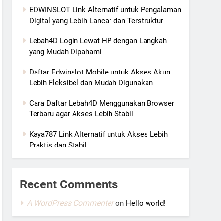
EDWINSLOT Link Alternatif untuk Pengalaman
Digital yang Lebih Lancar dan Terstruktur
Lebah4D Login Lewat HP dengan Langkah
yang Mudah Dipahami
Daftar Edwinslot Mobile untuk Akses Akun
Lebih Fleksibel dan Mudah Digunakan
Cara Daftar Lebah4D Menggunakan Browser
Terbaru agar Akses Lebih Stabil
Kaya787 Link Alternatif untuk Akses Lebih
Praktis dan Stabil
Recent Comments
A WordPress Commenter
on
Hello world!