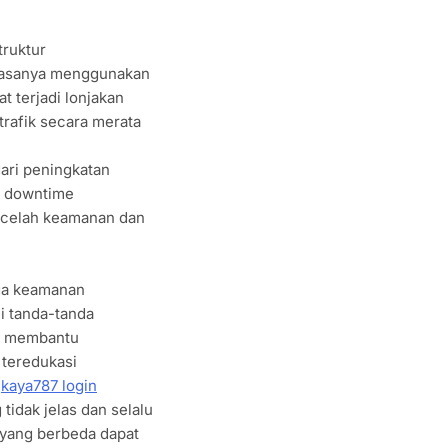
truktur
 biasanya menggunakan
t terjadi lonjakan
rafik secara merata
ari peningkatan
n downtime
celah keamanan dan
aga keamanan
i tanda-tanda
an membantu
 teredukasi
.
kaya787 login
 tidak jelas dan selalu
 yang berbeda dapat