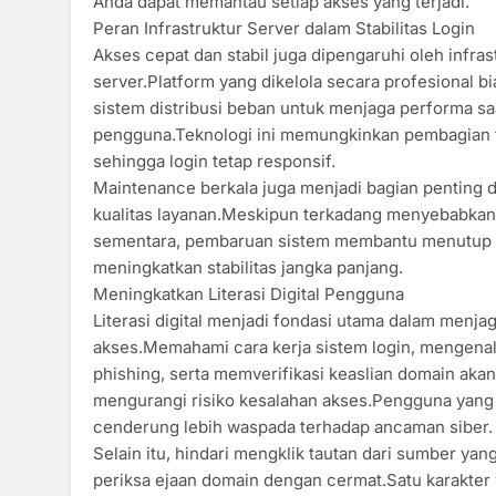
Anda dapat memantau setiap akses yang terjadi.
Peran Infrastruktur Server dalam Stabilitas Login
Akses cepat dan stabil juga dipengaruhi oleh infras
server.Platform yang dikelola secara profesional
sistem distribusi beban untuk menjaga performa saa
pengguna.Teknologi ini memungkinkan pembagian t
sehingga login tetap responsif.
Maintenance berkala juga menjadi bagian penting d
kualitas layanan.Meskipun terkadang menyebabka
sementara, pembaruan sistem membantu menutup 
meningkatkan stabilitas jangka panjang.
Meningkatkan Literasi Digital Pengguna
Literasi digital menjadi fondasi utama dalam menj
akses.Memahami cara kerja sistem login, mengenal
phishing, serta memverifikasi keaslian domain ak
mengurangi risiko kesalahan akses.Pengguna yang
cenderung lebih waspada terhadap ancaman siber
Selain itu, hindari mengklik tautan dari sumber yang
periksa ejaan domain dengan cermat.Satu karakter