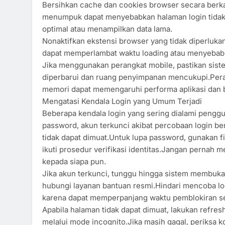
Bersihkan cache dan cookies browser secara berk
menumpuk dapat menyebabkan halaman login tidak
optimal atau menampilkan data lama.
Nonaktifkan ekstensi browser yang tidak diperluka
dapat memperlambat waktu loading atau menyebabk
Jika menggunakan perangkat mobile, pastikan siste
diperbarui dan ruang penyimpanan mencukupi.Per
memori dapat memengaruhi performa aplikasi dan 
Mengatasi Kendala Login yang Umum Terjadi
Beberapa kendala login yang sering dialami penggu
password, akun terkunci akibat percobaan login be
tidak dapat dimuat.Untuk lupa password, gunakan fi
ikuti prosedur verifikasi identitas.Jangan pernah
kepada siapa pun.
Jika akun terkunci, tunggu hingga sistem membuka
hubungi layanan bantuan resmi.Hindari mencoba log
karena dapat memperpanjang waktu pemblokiran s
Apabila halaman tidak dapat dimuat, lakukan refres
melalui mode incognito.Jika masih gagal, periksa k