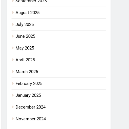
September 2025
August 2025
July 2025
June 2025
May 2025
April 2025
March 2025
February 2025
January 2025
December 2024
November 2024