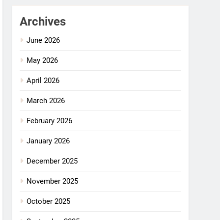
Archives
June 2026
May 2026
April 2026
March 2026
February 2026
January 2026
December 2025
November 2025
October 2025