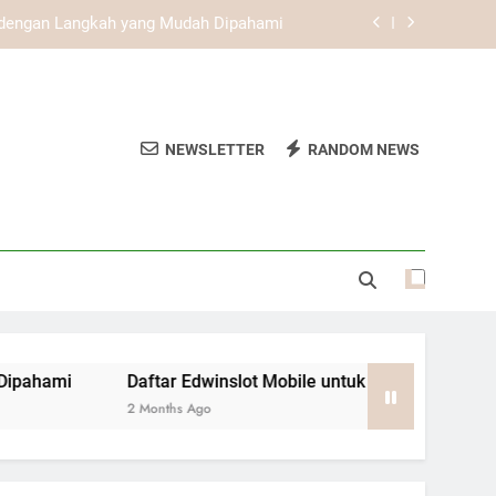
dengan Langkah yang Mudah Dipahami
 Lebih Fleksibel dan Mudah Digunakan
wser Terbaru agar Akses Lebih Stabil
NEWSLETTER
RANDOM NEWS
tal yang Lebih Lancar dan Terstruktur
dengan Langkah yang Mudah Dipahami
Pouce En Cm. Alat Konversi Untuk Kebutuhan Harian Anda.
 Lebih Fleksibel dan Mudah Digunakan
wser Terbaru agar Akses Lebih Stabil
Daftar Edwinslot Mobile untuk Akses Akun Lebih Fleks
2 Months Ago