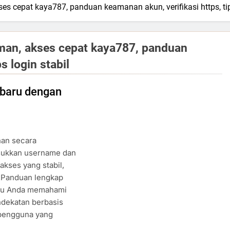
ses cepat kaya787, panduan keamanan akun, verifikasi https, tip
 aman, akses cepat kaya787, panduan
s login stabil
baru dengan
nan secara
asukkan username dan
ses yang stabil,
er.Panduan lengkap
ntu Anda memahami
dekatan berbasis
 pengguna yang