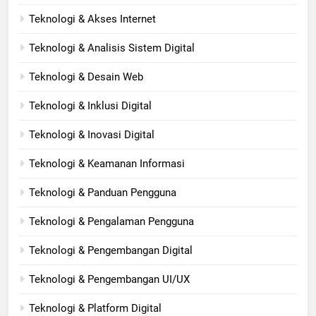
Teknologi & Akses Internet
Teknologi & Analisis Sistem Digital
Teknologi & Desain Web
Teknologi & Inklusi Digital
Teknologi & Inovasi Digital
Teknologi & Keamanan Informasi
Teknologi & Panduan Pengguna
Teknologi & Pengalaman Pengguna
Teknologi & Pengembangan Digital
Teknologi & Pengembangan UI/UX
Teknologi & Platform Digital