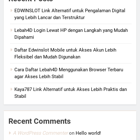
EDWINSLOT Link Alternatif untuk Pengalaman Digital
yang Lebih Lancar dan Terstruktur
Lebah4D Login Lewat HP dengan Langkah yang Mudah
Dipahami
Daftar Edwinslot Mobile untuk Akses Akun Lebih
Fleksibel dan Mudah Digunakan
Cara Daftar Lebah4D Menggunakan Browser Terbaru
agar Akses Lebih Stabil
Kaya787 Link Alternatif untuk Akses Lebih Praktis dan
Stabil
Recent Comments
A WordPress Commenter
on
Hello world!