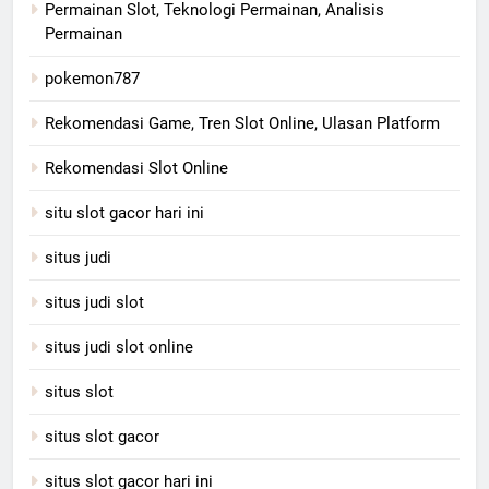
Permainan Slot, Teknologi Permainan, Analisis
Permainan
pokemon787
Rekomendasi Game, Tren Slot Online, Ulasan Platform
Rekomendasi Slot Online
situ slot gacor hari ini
situs judi
situs judi slot
situs judi slot online
situs slot
situs slot gacor
situs slot gacor hari ini