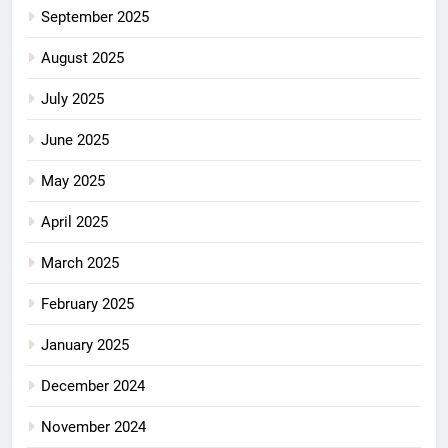
September 2025
August 2025
July 2025
June 2025
May 2025
April 2025
March 2025
February 2025
January 2025
December 2024
November 2024