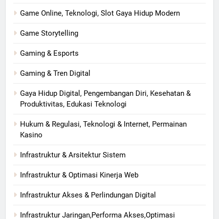
Game Online, Teknologi, Slot Gaya Hidup Modern
Game Storytelling
Gaming & Esports
Gaming & Tren Digital
Gaya Hidup Digital, Pengembangan Diri, Kesehatan &
Produktivitas, Edukasi Teknologi
Hukum & Regulasi, Teknologi & Internet, Permainan
Kasino
Infrastruktur & Arsitektur Sistem
Infrastruktur & Optimasi Kinerja Web
Infrastruktur Akses & Perlindungan Digital
Infrastruktur Jaringan,Performa Akses,Optimasi