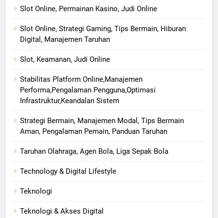
Slot Online, Permainan Kasino, Judi Online
Slot Online, Strategi Gaming, Tips Bermain, Hiburan
Digital, Manajemen Taruhan
Slot, Keamanan, Judi Online
Stabilitas Platform Online,Manajemen
Performa,Pengalaman Pengguna,Optimasi
Infrastruktur,Keandalan Sistem
Strategi Bermain, Manajemen Modal, Tips Bermain
Aman, Pengalaman Pemain, Panduan Taruhan
Taruhan Olahraga, Agen Bola, Liga Sepak Bola
Technology & Digital Lifestyle
Teknologi
Teknologi & Akses Digital