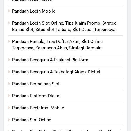
Panduan Login Mobile
Panduan Login Slot Online, Tips Klaim Promo, Strategi
Bonus Slot, Situs Slot Terbaru, Slot Gacor Terpercaya
Panduan Pemula, Tips Daftar Akun, Slot Online
Terpercaya, Keamanan Akun, Strategi Bermain
Panduan Pengguna & Evaluasi Platform
Panduan Pengguna & Teknologi Akses Digital
Panduan Permainan Slot
Panduan Platform Digital
Panduan Registrasi Mobile
Panduan Slot Online