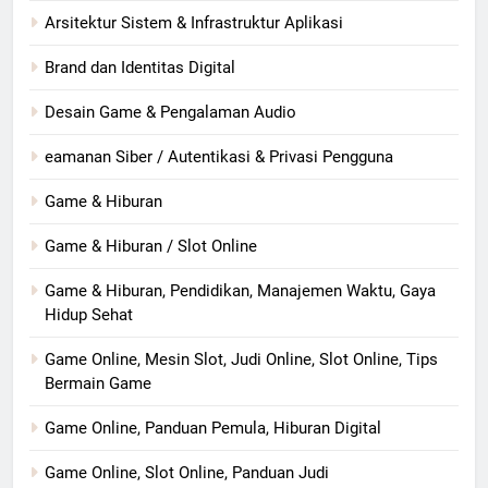
Arsitektur Sistem & Infrastruktur Aplikasi
Brand dan Identitas Digital
Desain Game & Pengalaman Audio
eamanan Siber / Autentikasi & Privasi Pengguna
Game & Hiburan
Game & Hiburan / Slot Online
Game & Hiburan, Pendidikan, Manajemen Waktu, Gaya
Hidup Sehat
Game Online, Mesin Slot, Judi Online, Slot Online, Tips
Bermain Game
Game Online, Panduan Pemula, Hiburan Digital
Game Online, Slot Online, Panduan Judi