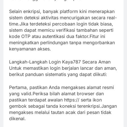
Selain enkripsi, banyak platform kini menerapkan
sistem deteksi aktivitas mencurigakan secara real-
time.Jika terdeteksi percobaan login tidak biasa,
sistem dapat memicu verifikasi tambahan seperti
kode OTP atau autentikasi dua faktor.Fitur ini
meningkatkan perlindungan tanpa mengorbankan
kenyamanan akses.
Langkah-Langkah Login Kaya787 Secara Aman
Untuk memastikan login berjalan lancar dan aman,
berikut panduan sistematis yang dapat diikuti:
Pertama, pastikan Anda mengakses alamat resmi
yang valid.Periksa bilah alamat browser dan
pastikan terdapat awalan https:// serta ikon
gembok sebagai tanda koneksi terenkripsi.Jangan
mengakses melalui tautan acak dari pesan tidak
dikenal.