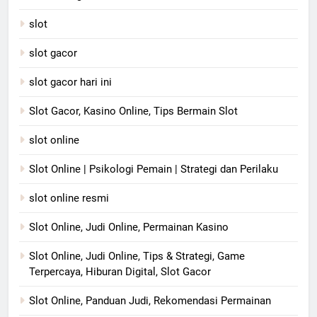
slot
slot gacor
slot gacor hari ini
Slot Gacor, Kasino Online, Tips Bermain Slot
slot online
Slot Online | Psikologi Pemain | Strategi dan Perilaku
slot online resmi
Slot Online, Judi Online, Permainan Kasino
Slot Online, Judi Online, Tips & Strategi, Game
Terpercaya, Hiburan Digital, Slot Gacor
Slot Online, Panduan Judi, Rekomendasi Permainan