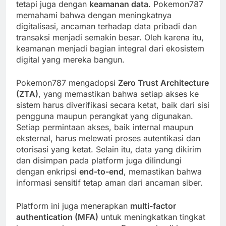
tetapi juga dengan
keamanan data
. Pokemon787
memahami bahwa dengan meningkatnya
digitalisasi, ancaman terhadap data pribadi dan
transaksi menjadi semakin besar. Oleh karena itu,
keamanan menjadi bagian integral dari ekosistem
digital yang mereka bangun.
Pokemon787 mengadopsi
Zero Trust Architecture
(ZTA)
, yang memastikan bahwa setiap akses ke
sistem harus diverifikasi secara ketat, baik dari sisi
pengguna maupun perangkat yang digunakan.
Setiap permintaan akses, baik internal maupun
eksternal, harus melewati proses autentikasi dan
otorisasi yang ketat. Selain itu, data yang dikirim
dan disimpan pada platform juga dilindungi
dengan enkripsi
end-to-end
, memastikan bahwa
informasi sensitif tetap aman dari ancaman siber.
Platform ini juga menerapkan
multi-factor
authentication (MFA)
untuk meningkatkan tingkat