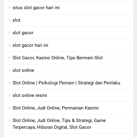
situs slot gacor hari ini
slot
slot gacor
slot gacor hari ini
Slot Gacor, Kasino Online, Tips Bermain Slot
slot online
Slot Online | Psikologi Pemain | Strategi dan Perilaku
slot online resmi
Slot Online, Judi Online, Permainan Kasino
Slot Online, Judi Online, Tips & Strategi, Game
Terpercaya, Hiburan Digital, Slot Gacor