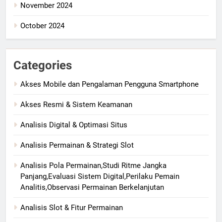
November 2024
October 2024
Categories
Akses Mobile dan Pengalaman Pengguna Smartphone
Akses Resmi & Sistem Keamanan
Analisis Digital & Optimasi Situs
Analisis Permainan & Strategi Slot
Analisis Pola Permainan,Studi Ritme Jangka
Panjang,Evaluasi Sistem Digital,Perilaku Pemain
Analitis,Observasi Permainan Berkelanjutan
Analisis Slot & Fitur Permainan