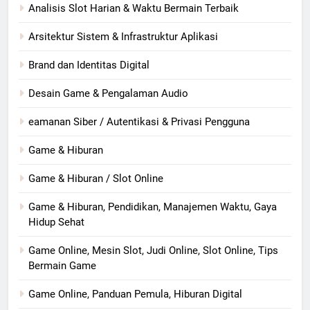
Analisis Slot Harian & Waktu Bermain Terbaik
Arsitektur Sistem & Infrastruktur Aplikasi
Brand dan Identitas Digital
Desain Game & Pengalaman Audio
eamanan Siber / Autentikasi & Privasi Pengguna
Game & Hiburan
Game & Hiburan / Slot Online
Game & Hiburan, Pendidikan, Manajemen Waktu, Gaya
Hidup Sehat
Game Online, Mesin Slot, Judi Online, Slot Online, Tips
Bermain Game
Game Online, Panduan Pemula, Hiburan Digital