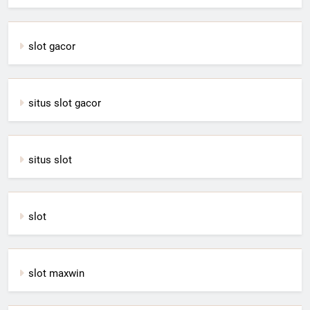
slot gacor
situs slot gacor
situs slot
slot
slot maxwin