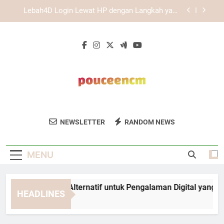
Skip
Daftar Edwinslot Mobile untuk Akses Akun Lebih
to
Fleksibel dan Mudah Digunakan
content
Cara Daftar Lebah4D Menggunakan Browser
Terbaru agar Akses Lebih Stabil
EDWINSLOT Link Alternatif untuk Pengalaman
Digital yang Lebih Lancar dan Terstruktur
Lebah4D Login Lewat HP dengan Langkah yang
Mudah Dipahami
Daftar Edwinslot Mobile untuk Akses Akun Lebih
Fleksibel dan Mudah Digunakan
Pouce En Cm
Konversi Ukuran Inci Ke Cm Dan Sebaliknya
Cara Daftar Lebah4D Menggunakan Browser
NEWSLETTER
RANDOM NEWS
Terbaru agar Akses Lebih Stabil
Dengan Cepat Dan Mudah Di Pouce En Cm.
Alat Konversi Untuk Kebutuhan Harian
MENU
Anda.
WINSLOT Link Alternatif untuk Pengalaman Digital yang Lebih
HEADLINES
Month Ago