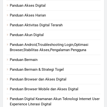
Panduan Akses Digital
Panduan Akses Harian
Panduan Aktivitas Digital Terarah
Panduan Akun Digital
Panduan Android,Troubleshooting Login,Optimasi
Browser,Stabilitas Akses,Pengalaman Pengguna
Panduan Bermain
Panduan Bermain & Strategi Togel
Panduan Browser dan Akses Digital
Panduan Browser Mobile dan Akses Digital
Panduan Digital Keamanan Akun Teknologi Internet User
Experience Literasi Digital