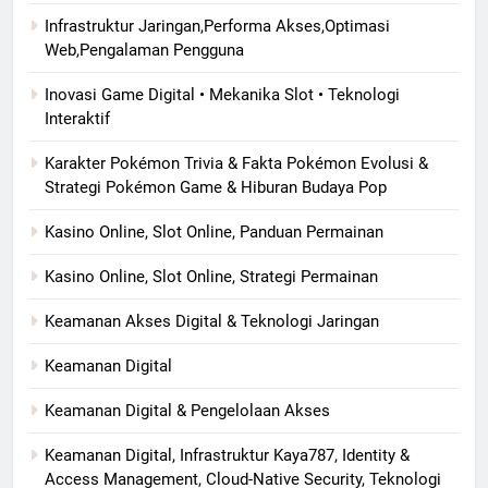
Infrastruktur Jaringan,Performa Akses,Optimasi
Web,Pengalaman Pengguna
Inovasi Game Digital • Mekanika Slot • Teknologi
Interaktif
Karakter Pokémon Trivia & Fakta Pokémon Evolusi &
Strategi Pokémon Game & Hiburan Budaya Pop
Kasino Online, Slot Online, Panduan Permainan
Kasino Online, Slot Online, Strategi Permainan
Keamanan Akses Digital & Teknologi Jaringan
Keamanan Digital
Keamanan Digital & Pengelolaan Akses
Keamanan Digital, Infrastruktur Kaya787, Identity &
Access Management, Cloud-Native Security, Teknologi